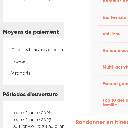
parcours ac
Via Ferrata
Moyens de paiement
Vol libre
Randonnées
Chèques bancaires et postaux
Espèce
Multi-activi
Virements
Escape game
Périodes d'ouverture
Top 10 des a
famille
Toute l'année 2026
Toute l'année 2027
Randonner en itiné
Du 1 janvier 2028 au 9 janvier 2028