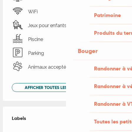
WiFi
Patrimoine
Jeux pour enfants / Espace jeux
Produits du ter
Piscine
Bouger
Parking
Animaux acceptés
Randonner à v
Randonner à vé
AFFICHER TOUTES LES PRESTATIONS
Randonner à V
Offres de prestations
Labels
Labels
Toutes les peti