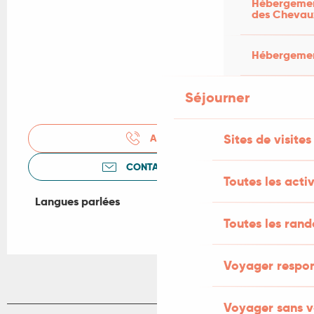
Hébergement
des Chevau
Hébergement
Séjourner
Sites de visites
APPELER
CONTACTEZ-NOUS
Toutes les activ
Langues parlées
Langues parlées
Toutes les ran
Voyager respo
Voyager sans v