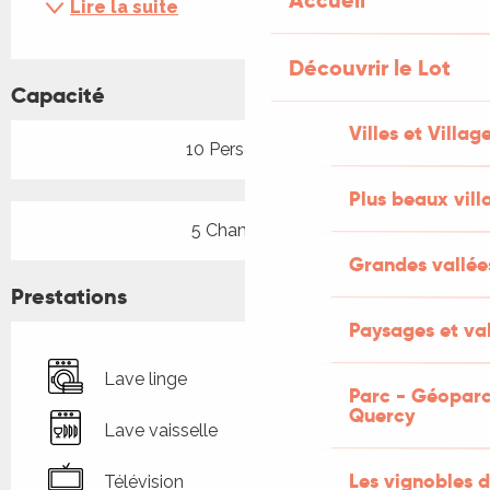
Accueil
Lire la suite
Découvrir le Lot
Capacité
Villes et Villag
10 Personne(s)
Plus beaux vill
5 Chambre(s)
Grandes vallée
Prestations
Paysages et val
Lave linge
Parc - Géoparc
Quercy
Lave vaisselle
Les vignobles d
Télévision