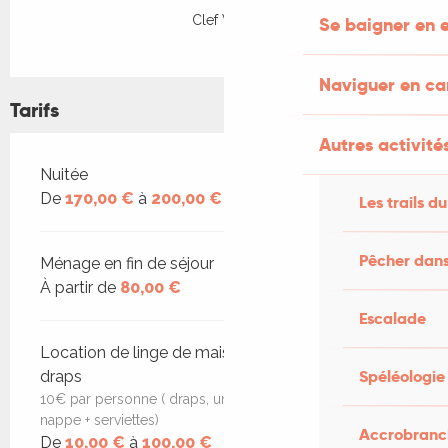
Clef Verte
Se baigner en e
Naviguer en c
Tarifs
Autres activités
Tarifs 2026
Nuitée
De
170,00 €
à
200,00 €
Les trails du
Pêcher dans
Ménage en fin de séjour
À partir de
80,00 €
Escalade
Location de linge de maison, de toilette et de
Spéléologie
draps
10€ par personne ( draps, une serviette, torchons , une
nappe + serviettes)
Accrobranch
De
10,00 €
à
100,00 €