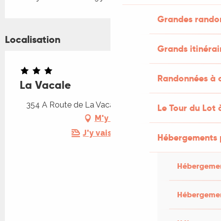
Grandes rando
Localisation
Grands itinérai
Randonnées à c
La Vacale
354 A Route de La Vacalerie, 46100 Capdenac
Le Tour du Lot 
M'y rendre
J'y vais en train !
Hébergements 
Hébergemen
Hébergemen