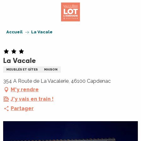
Aller
au
contenu
principal
Accueil
La Vacale
La Vacale
MEUBLÉS ET GÎTES
MAISON
354 A Route de La Vacalerie, 46100 Capdenac
M'y rendre
J'y vais en train !
Partager