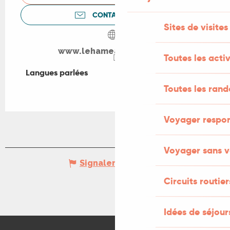
CONTACTEZ-NOUS
Sites de visites
www.lehameaudesgites.fr
Toutes les activ
Langues parlées
Langues parlées
Toutes les ran
Voyager respo
Voyager sans v
Signaler une erreur
Circuits routier
Idées de séjou