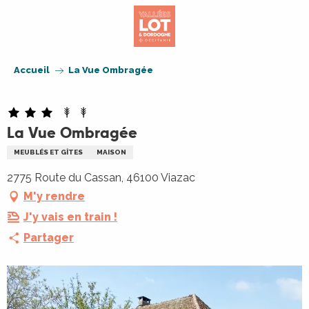
Aller
au
contenu
principal
Accueil
La Vue Ombragée
La Vue Ombragée
MEUBLÉS ET GÎTES
MAISON
2775 Route du Cassan, 46100 Viazac
M'y rendre
J'y vais en train !
Partager