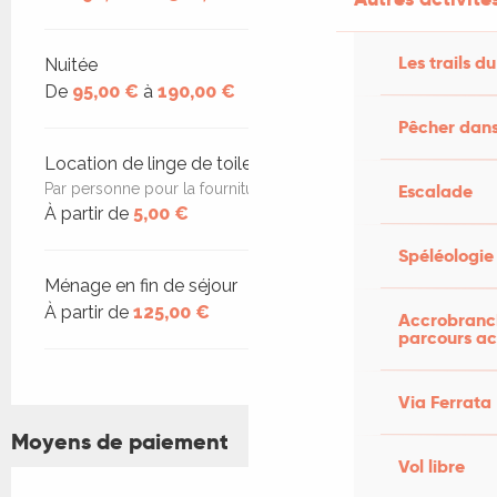
Les trails du
Nuitée
De
95,00 €
à
190,00 €
Pêcher dans
Location de linge de toilette
Escalade
Par personne pour la fourniture du linge de toilette
À partir de
5,00 €
Spéléologie
Ménage en fin de séjour
À partir de
125,00 €
Accrobranch
parcours ac
Via Ferrata
Moyens de paiement
Vol libre