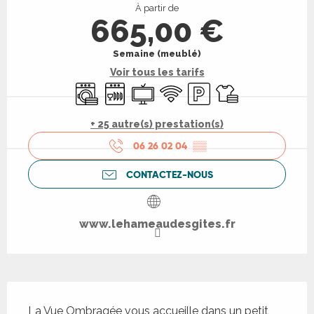
À partir de
665,00 €
Semaine (meublé)
Voir tous les tarifs
Lave linge
Lave vaisselle
Télévision
WiFi
Parking
Draps et linge
+ 25 autre(s) prestation(s)
06 26 02 04
▒▒
CONTACTEZ-NOUS
www.lehameaudesgites.fr
Description
La Vue Ombragée vous accueille dans un petit 