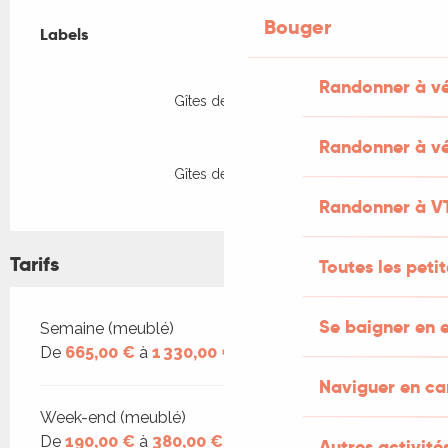
Offres de prestations
Bouger
Labels
Labels
Randonner à v
Gîtes de France
Randonner à vé
Gîtes de France
Randonner à V
Tarifs
Toutes les peti
Se baigner en e
Tarifs 2026
Semaine (meublé)
De
665,00 €
à
1 330,00 €
Naviguer en c
Week-end (meublé)
De
190,00 €
à
380,00 €
Autres activités