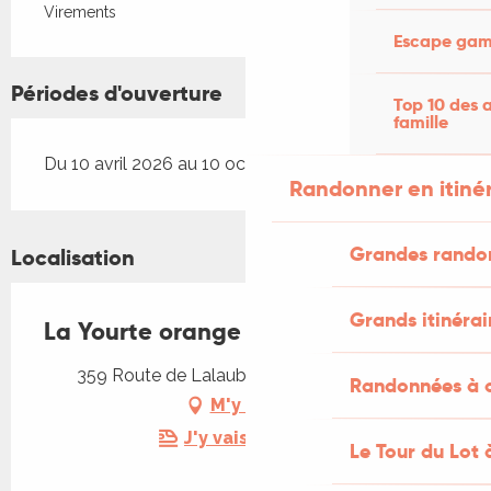
Virements
Escape game
Périodes d'ouverture
Top 10 des a
famille
Du 10 avril 2026 au 10 octobre 2026
Randonner en itiné
Grandes rando
Localisation
Grands itinérai
La Yourte orange de la Mariotte
359 Route de Lalaubie, 46270 Montredon
Randonnées à c
M'y rendre
J'y vais en train !
Le Tour du Lot 