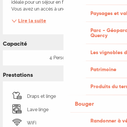
idéale pour un séjour en famille ou entre amis... 
Vous avez un accès à une salle d'eau et toilettes...
Paysages et val
Lire la suite
Parc - Géoparc
Quercy
Capacité
Les vignobles d
4 Personne(s)
Patrimoine
Prestations
Produits du ter
Draps et linge
Bouger
Lave linge
Randonner à v
WiFi