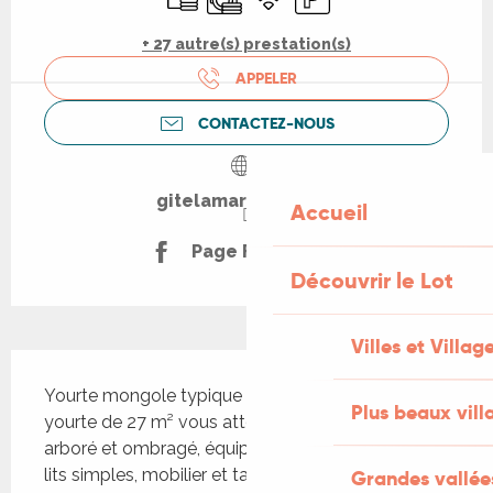
+ 27 autre(s) prestation(s)
APPELER
CONTACTEZ-NOUS
gitelamariotte.com
Accueil
Page Facebook
Découvrir le Lot
Villes et Villag
Description
Yourte mongole typique pour 4 personnes Notre 
Plus beaux vill
yourte de 27 m² vous attend sur notre terrain 
arboré et ombragé, équipée d'un lit double et de 2 
lits simples, mobilier et tapis orientaux; elle est 
Grandes vallée