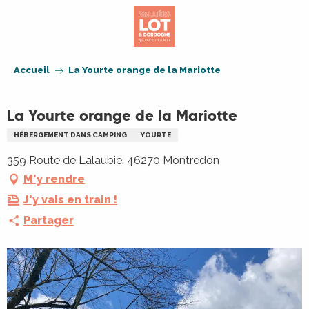
Aller
au
contenu
principal
Accueil
La Yourte orange de la Mariotte
La Yourte orange de la Mariotte
HÉBERGEMENT DANS CAMPING
YOURTE
359 Route de Lalaubie, 46270 Montredon
M'y rendre
J'y vais en train !
Partager