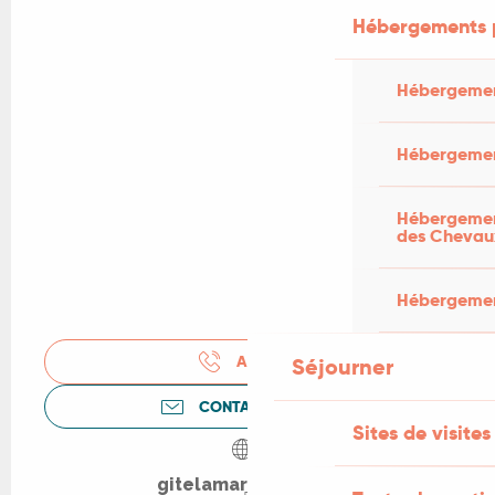
Hébergements 
Hébergemen
Hébergemen
Hébergement
des Chevau
Hébergement
APPELER
Séjourner
CONTACTEZ-NOUS
Sites de visites
gitelamariotte.com