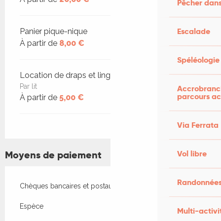
Pêcher dans
Escalade
Panier pique-nique
À partir de
8,00 €
Spéléologie
Location de draps et linge de maison
Par lit
Accrobranch
parcours ac
À partir de
5,00 €
Via Ferrata
Vol libre
Moyens de paiement
Randonnées
Chèques bancaires et postaux
Espèce
Multi-activi