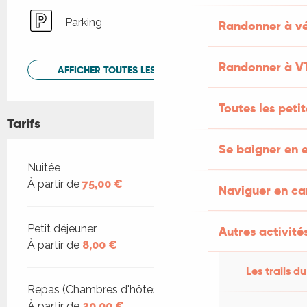
Parking
Randonner à vé
Randonner à V
AFFICHER TOUTES LES PRESTATIONS
Toutes les peti
Tarifs
Se baigner en e
Tarifs 2026
Nuitée
À partir de
75,00 €
Naviguer en c
Petit déjeuner
Autres activités
À partir de
8,00 €
Les trails du
Repas (Chambres d'hôtes)
À partir de
20,00 €