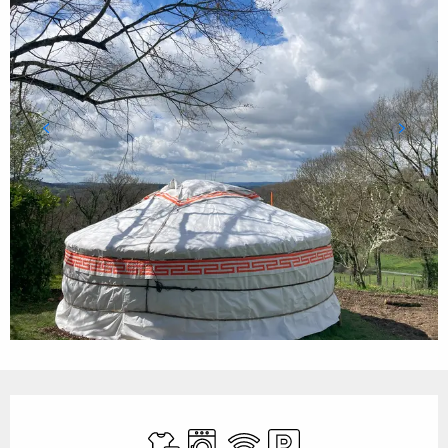
Ouverture et coordonnées
Draps et linge
Lave linge
WiFi
Parking