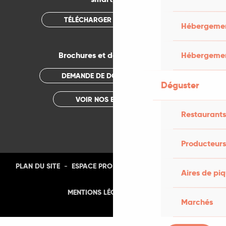
TÉLÉCHARGER L'APPLICATION
Hébergement
Brochures et documentations
Hébergemen
DEMANDE DE DOCUMENTATION
Déguster
VOIR NOS BROCHURES
Restaurants
Producteurs
-
-
-
-
PLAN DU SITE
ESPACE PRO
PRESSE
PHOTOTHÈQUE
Aires de pi
-
MENTIONS LÉGALES
CGU
Marchés