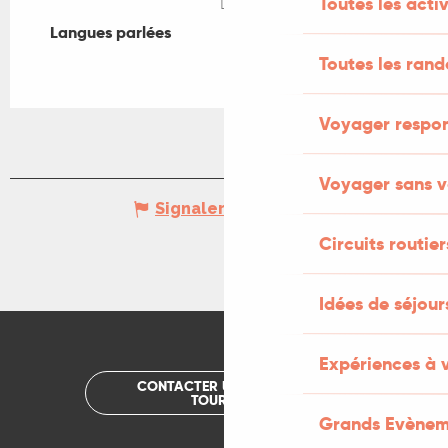
Toutes les activ
Langues parlées
Langues parlées
Toutes les ran
Voyager respo
Voyager sans v
Signaler une erreur
Circuits routier
Idées de séjou
Expériences à 
CONTACTER UN OFFICE DE
TOURISME
Grands Evènem