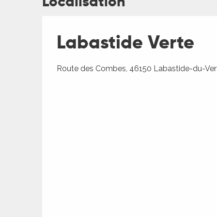
Localisation
ches,
 et
Labastide Verte
car
ues
a
Route des Combes, 46150 Labastide-du-Ver
ents
es
ents
es
ités
ames
ages
piste
es
 faire
es