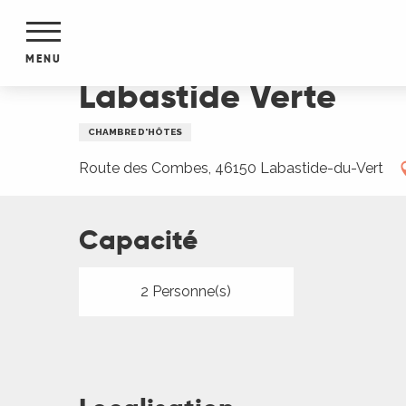
Aller
Accueil
Labastide Verte
au
contenu
MENU
principal
Labastide Verte
NTS
MENTS
CHAMBRE D'HÔTES
S
URS
Route des Combes, 46150 Labastide-du-Vert
Capacité
du Lot
dans
s le
2 Personne(s)
e