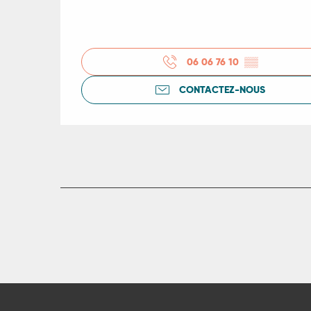
06 06 76 10
▒▒
CONTACTEZ-NOUS
R
ts