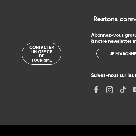
rs
Restons conn
ns
Abonnez-vous grat
à notre newsletter 
ue
CONTACTER
UN OFFICE
JE M'ABONNE
DE
TOURISME
Suivez-nous sur les 
its
r