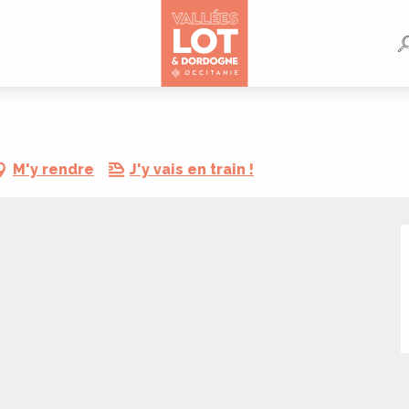
M'y rendre
J'y vais en train !