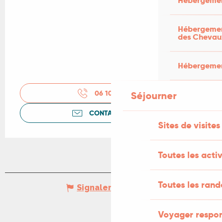
Hébergemen
Hébergement
des Chevau
Hébergement
06 10 69 16
▒▒
Séjourner
CONTACTEZ-NOUS
Sites de visites
Toutes les activ
Toutes les ran
Signaler une erreur
Voyager respo