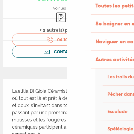
Toutes les peti
Voir les horaires
Parking
Animaux acceptés
Se baigner en e
+ 2 autre(s) prestation(s)
06 10 69 16
▒▒
Naviguer en c
CONTACTEZ-NOUS
Autres activités
Les trails du
Description
Laetitia Di Gioia Céramiste De la matrice ovoïde 
Pêcher dans
où tout est là et prêt à devenir, aux vases élancés 
et doux, s'invitant dans tout type d'univers, en 
Escalade
passant par une promenade dans les bois où les 
mousses et les fougères s'épanouissent, mes 
céramiques participent à une recherche de 
Spéléologie