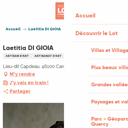
Aller
au
Accueil
contenu
principal
Accueil
Laetitia DI GIOIA
Découvrir le Lot
Laetitia DI GIOIA
Villes et Villag
ARTISAN D'ART
ARTISANAT D'ART
Lieu-dit Capdeau, 46100 Cardaillac
Plus beaux vill
M'y rendre
J'y vais en train !
Grandes vallée
Partager
Paysages et val
Parc - Géoparc
Quercy