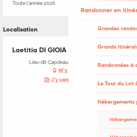
Toute l'année 2026
Randonner en itiné
Grandes rando
Localisation
Grands itinérai
Laetitia DI GIOIA
Lieu-dit Capdeau, 46100 Cardaillac
Randonnées à c
M'y rendre
J'y vais en train !
Le Tour du Lot 
Hébergements 
Hébergemen