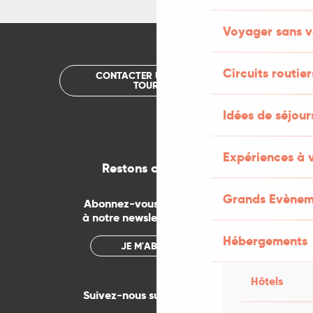
Voyager sans v
Circuits routier
CONTACTER UN OFFICE DE
TOURISME
Idées de séjou
Expériences à 
Restons connectés
Grands Evènem
Abonnez-vous gratuitement
à notre newsletter mensuelle
Hébergements
JE M'ABONNE
Hôtels
Suivez-nous sur les réseaux !