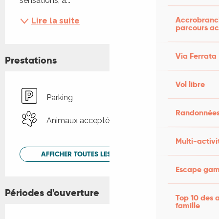
sensations, à...
Accrobranch
Lire la suite
parcours ac
Via Ferrata
Prestations
Vol libre
Parking
Randonnées
Animaux acceptés
Multi-activi
AFFICHER TOUTES LES PRESTATIONS
Escape game
Périodes d'ouverture
Top 10 des a
famille