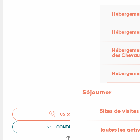
Hébergemen
Hébergemen
Hébergement
des Chevau
Hébergement
Séjourner
Sites de visites
05 65 31 61
▒▒
CONTACTEZ-NOUS
Toutes les activ