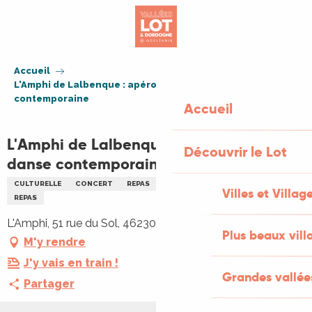
Aller
au
contenu
principal
Accueil
L'Amphi de Lalbenque : apéro concert et danse
contemporaine
Accueil
L'Amphi de Lalbenque : apéro concert et
Découvrir le Lot
danse contemporaine
CULTURELLE
CONCERT
REPAS
SPECTACLE
DANSE
MUSIQUE
Villes et Villag
REPAS
L'Amphi, 51 rue du Sol, 46230 Lalbenque
Plus beaux vill
M'y rendre
J'y vais en train !
Grandes vallée
Partager