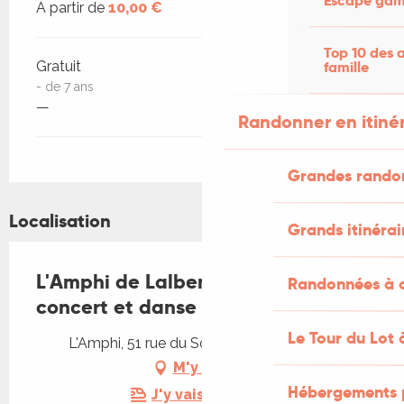
Escape game
À partir de
10,00 €
Top 10 des a
famille
Gratuit
- de 7 ans
—
Randonner en itiné
Grandes rando
Localisation
Grands itinérai
L'Amphi de Lalbenque : apéro
Randonnées à c
concert et danse contemporaine
Le Tour du Lot 
L'Amphi, 51 rue du Sol, 46230 Lalbenque
M'y rendre
Hébergements 
J'y vais en train !