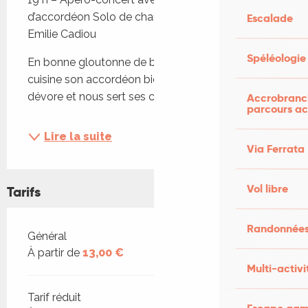
d’accordéon Solo de chansons théâtralisées par 
Escalade
Emilie Cadiou
Spéléologie
En bonne gloutonne de boutons et de mots, elle 
cuisine son accordéon bien comme il faut, le 
dévore et nous sert ses chansons...
Accrobranch
parcours ac
Lire la suite
Via Ferrata
Vol libre
Tarifs
Randonnées
Tarifs 2026
Général
À partir de
13,00 €
Multi-activi
Tarif réduit