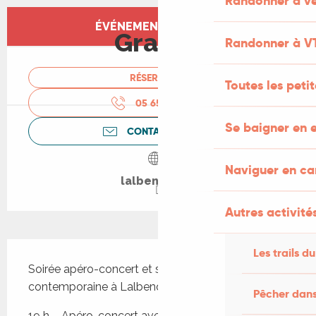
Randonner à vé
Ouverture et coordonnées
ÉVÉNEMENT TERMINÉ
Gratuit
Randonner à V
RÉSERVER
Toutes les peti
05 65 31 61
▒▒
Se baigner en e
CONTACTEZ-NOUS
Naviguer en c
lalbenque.fr
Autres activités
Description
Les trails du
Soirée apéro-concert et spectacle de danse 
contemporaine à Lalbenque
Pêcher dans
19 h – Apéro-concert avec La Mangeuse 