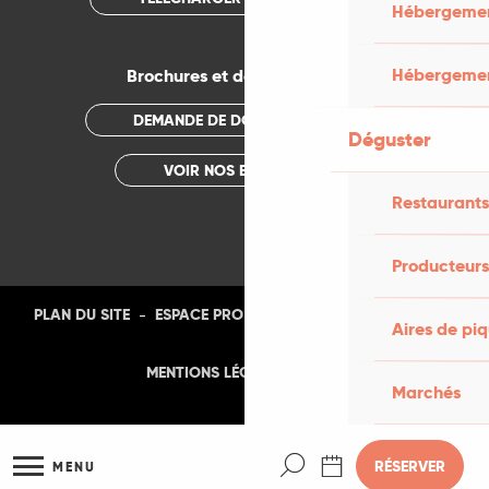
Hébergement
Hébergemen
Brochures et documentations
DEMANDE DE DOCUMENTATION
Déguster
VOIR NOS BROCHURES
Restaurants
Producteurs
-
-
-
-
PLAN DU SITE
ESPACE PRO
PRESSE
PHOTOTHÈQUE
Aires de pi
-
MENTIONS LÉGALES
CGU
Marchés
Recherche
RÉSERVER
MENU