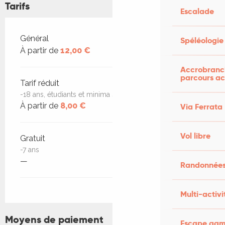
Tarifs
Escalade
Tarifs 2026
Général
Spéléologie
À partir de
12,00 €
Accrobranch
parcours ac
Tarif réduit
-18 ans, étudiants et minima sociaux
À partir de
8,00 €
Via Ferrata
Vol libre
Gratuit
-7 ans
—
Randonnées
Multi-activi
Moyens de paiement
Escape game