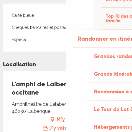
Carte bleue
Top 10 des a
famille
Chèques bancaires et postaux
Randonner en itiné
Espèce
Grandes rando
Localisation
Grands itinérai
L'amphi de Lalbenque : musique
occitane
Randonnées à c
Amphithéâtre de Lalabenque, 51 rue du sol,
Le Tour du Lot 
46230 Lalbenque
M'y rendre
Hébergements 
J'y vais en train !