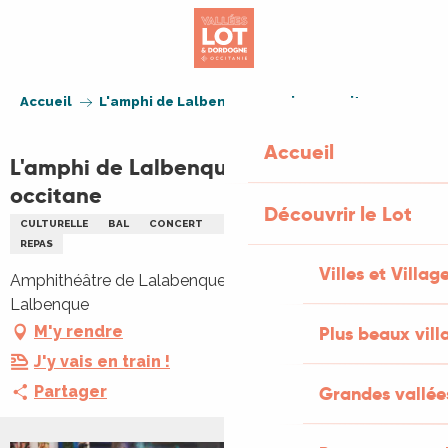
Aller
au
contenu
principal
Accueil
L'amphi de Lalbenque : musique occitane
Accueil
L'amphi de Lalbenque : musique
occitane
Découvrir le Lot
CULTURELLE
BAL
CONCERT
REPAS
MUSIQUE TRADITIONNELLE
REPAS
Villes et Villag
Amphithéâtre de Lalabenque, 51 rue du sol, 46230
Lalbenque
M'y rendre
Plus beaux vill
J'y vais en train !
Partager
Grandes vallée