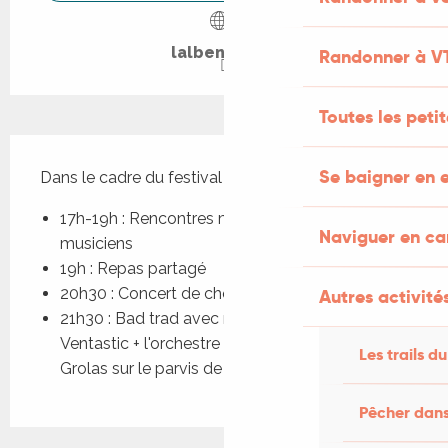
lalbenque.fr
Randonner à V
Toutes les peti
Description
Se baigner en e
Dans le cadre du festival Estiv’Oc engrunat.
17h-19h : Rencontres musicales chorales et 
Naviguer en c
musiciens
19h : Repas partagé
20h30 : Concert de chorales occitanes
Autres activités
21h30 : Bad trad avec mini concert Duo-
Ventastic + l'orchestre trad Vallée du Célé + 
Les trails du
Grolas sur le parvis de l'église
Pêcher dans