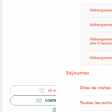
Hébergemen
Hébergemen
Hébergement
des Chevau
Hébergement
Séjourner
Sites de visites
05 65 31 61
▒▒
CONTACTEZ-NOUS
Toutes les activ