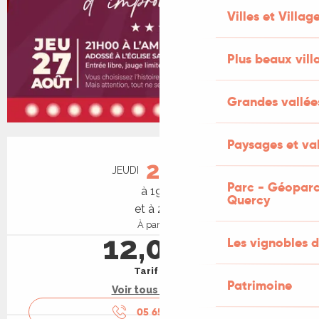
Villes et Villag
Plus beaux vill
Grandes vallée
Paysages et val
Ouverture et coordonnées
27
JEUDI
AOÛT
Parc - Géoparc
à 19:00
Quercy
et à 21:00
À partir de
12,00 €
Les vignobles d
Tarif plein
Patrimoine
Voir tous les tarifs
05 65 31 61
▒▒