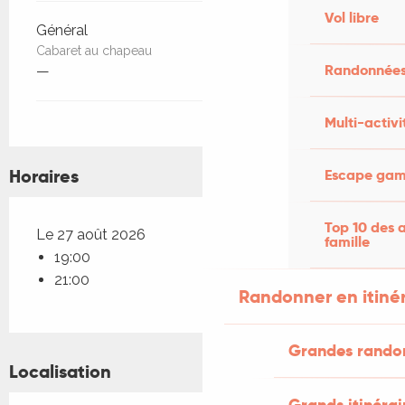
Vol libre
Général
Cabaret au chapeau
Randonnées
—
Multi-activi
Horaires
Escape game
Top 10 des a
Le 27 août 2026
famille
19:00
21:00
Randonner en itiné
Grandes rando
Localisation
Grands itinérai