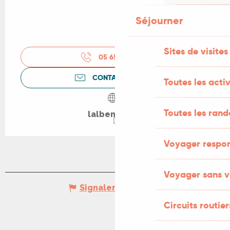
Séjourner
Sites de visites
05 65 31 61
▒▒
CONTACTEZ-NOUS
Toutes les activ
Toutes les ran
lalbenque.fr
Voyager respo
Voyager sans v
Signaler une erreur
Circuits routier