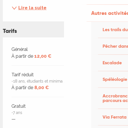
Lire la suite
Autres activités
Les trails du
Tarifs
Pêcher dans
Tarifs 2026
Général
À partir de
12,00 €
Escalade
Tarif réduit
Spéléologie
-18 ans, étudiants et minima sociaux
À partir de
8,00 €
Accrobranch
parcours ac
Gratuit
-7 ans
Via Ferrata
—