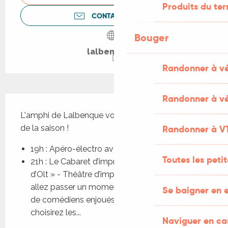
Produits du ter
CONTACTEZ-NOUS
Bouger
lalbenque.fr
Randonner à v
Randonner à vé
Description
L'amphi de Lalbenque vous invite pour sa dernière 
de la saison !
Randonner à V
19h : Apéro-électro avec Ren’art
Toutes les peti
21h : Le Cabaret d’improvisation des « Truffes 
d’Olt » - Théâtre d’improvisation amateur. Vous 
allez passer un moment unique en compagnie 
Se baigner en e
de comédiens enjoués et imprévisibles! Vous 
choisirez les...
Naviguer en c