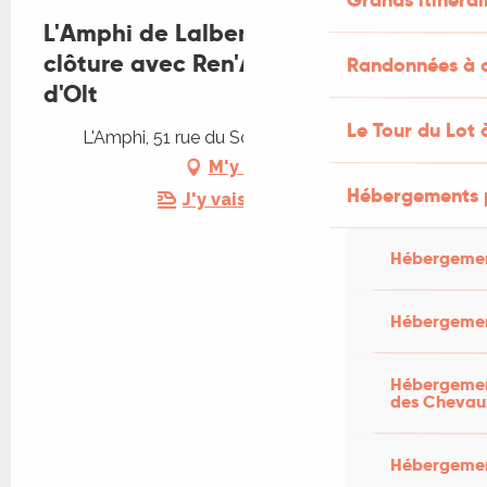
L'Amphi de Lalbenque : Soirée de
clôture avec Ren'Art et les Truffes
Randonnées à c
d'Olt
Le Tour du Lot 
L'Amphi, 51 rue du Sol, 46230 Lalbenque
M'y rendre
Hébergements 
J'y vais en train !
Hébergemen
Hébergemen
Hébergement
des Chevau
Hébergement