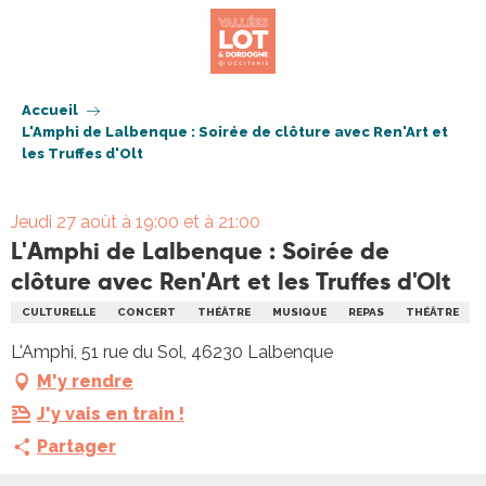
Aller
au
contenu
principal
Accueil
L'Amphi de Lalbenque : Soirée de clôture avec Ren'Art et
les Truffes d'Olt
Jeudi 27 août à 19:00 et à 21:00
L'Amphi de Lalbenque : Soirée de
clôture avec Ren'Art et les Truffes d'Olt
CULTURELLE
CONCERT
THÉÂTRE
MUSIQUE
REPAS
THÉÂTRE
L'Amphi, 51 rue du Sol, 46230 Lalbenque
M'y rendre
J'y vais en train !
Partager