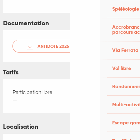
Spéléologie
Documentation
Accrobranch
parcours ac
ANTIDOTE 2026 LIVRET
Via Ferrata
Vol libre
Tarifs
Randonnées
Tarifs 2026
Participation libre
—
Multi-activi
Escape game
Localisation