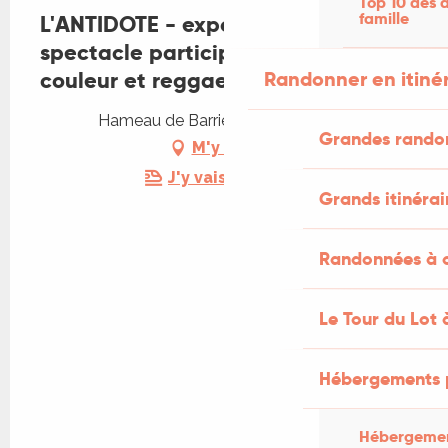
Top 10 des a
famille
L'ANTIDOTE - exposition et
spectacle participatif : Zen,
couleur et reggaeton
Randonner en itiné
Hameau de Barrières, 46500 Miers
Grandes rando
M'y rendre
J'y vais en train !
Grands itinérai
Randonnées à c
Le Tour du Lot 
Hébergements 
Hébergemen