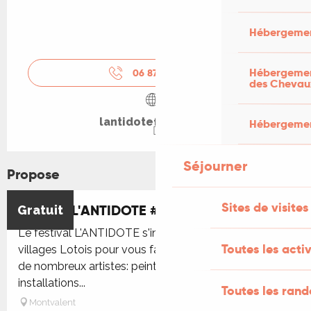
Hébergemen
Hébergement
06 87 30 74
▒▒
des Chevau
lantidotefestival.fr
Hébergement
Séjourner
Propose
Sites de visites
Festival L'ANTIDOTE #3 - expositions
Gratuit
Le festival L'ANTIDOTE s'invite dans plusieurs
Toutes les activ
villages Lotois pour vous faire découvrir les œuvres
de nombreux artistes: peintures, sculptures et autres
installations...
Toutes les ran
Montvalent