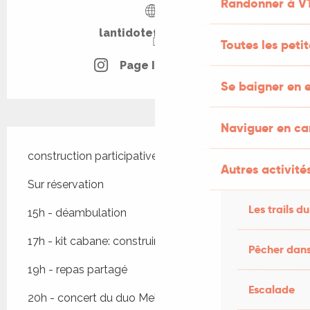
Randonner à V
lantidotefestival.fr
Toutes les peti
Page Instagram
Se baigner en e
Naviguer en c
Description
construction participative , danse et concert
Autres activités
Sur réservation
Les trails du
15h - déambulation
17h - kit cabane: construire une cabane collective
Pêcher dans
19h - repas partagé
Escalade
20h - concert du duo Melia et Raf, suivi d'un DJ