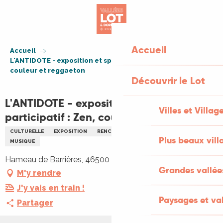
Aller
au
contenu
principal
Accueil
Accueil
L'ANTIDOTE - exposition et spectacle participatif : Zen,
couleur et reggaeton
Découvrir le Lot
L'ANTIDOTE - exposition et spectacle
Villes et Villag
participatif : Zen, couleur et reggaeton
CULTURELLE
EXPOSITION
RENCONTRES
ARTS
DANSE
Plus beaux vill
MUSIQUE
Hameau de Barrières, 46500 Miers
Grandes vallée
M'y rendre
J'y vais en train !
Paysages et val
Partager