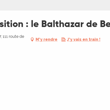
ition : le Balthazar de 
, 111 route de
M'y rendre
J'y vais en train !