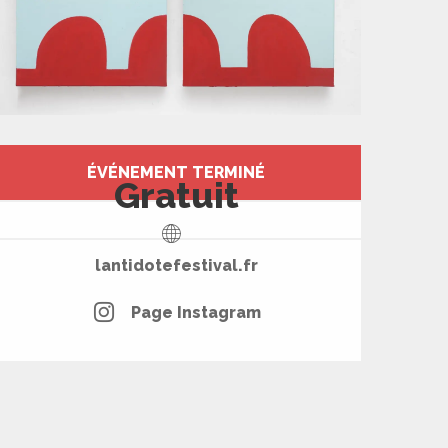
Ouverture et coord
ÉVÉNEMENT TERMINÉ
Gratuit
lantidotefestival.fr
Page Instagram