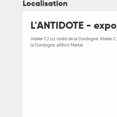
Localisation
L'ANTIDOTE - expos
Atelier C7 111 route de la Dordogne, Atelier C7
la Dordogne, 46600 Martel
ages
es
es