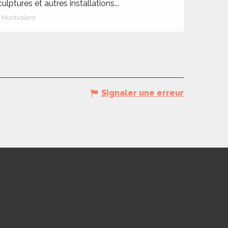
culptures et autres installations...
Montvalent
Signaler une erreur