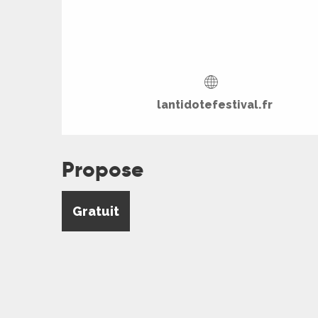
lantidotefestival.fr
Propose
Gratuit
R