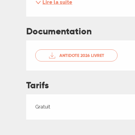
Lire la suite
ches,
 et
car
ues
Documentation
a
ents
ANTIDOTE 2026 LIVRET
es
ents
es
ités
Tarifs
ames
piste
Tarifs 2026
Gratuit
 faire