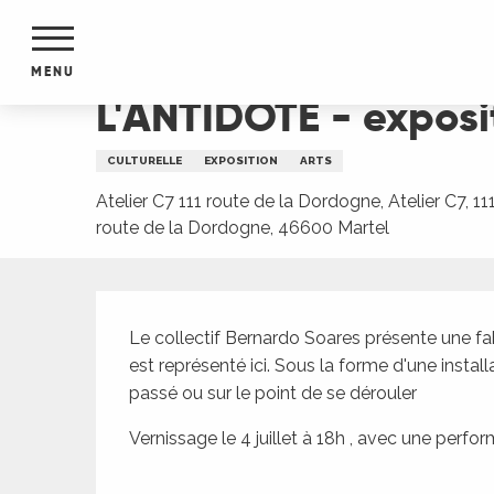
Aller
Accueil
L'ANTIDOTE - exposition : le Balthazar 
au
contenu
MENU
principal
L'ANTIDOTE - exposi
NTS
MENTS
CULTURELLE
EXPOSITION
ARTS
S
URS
Atelier C7 111 route de la Dordogne, Atelier C7, 11
route de la Dordogne, 46600 Martel
Description
du Lot
dans
Le collectif Bernardo Soares présente une fabl
s le
est représenté ici. Sous la forme d'une insta
passé ou sur le point de se dérouler
Vernissage le 4 juillet à 18h , avec une perfo
e