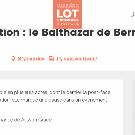
de Bernardo Soares
tion : le Balthazar de Be
1
M'y rendre
J'y vais en train !
e en plusieurs actes, dont le dernier, la post-face, 
llation, elle marque une pause dans un évènement 
rmance de Alisson Grace...