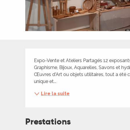
ches,
 et
car
ues
a
Description
ents
Expo-Vente et Ateliers Partagés 12 exposants: 
es
Graphisme, Bijoux, Aquarelles, Savons et hydr
ents
Œuvres d'Art ou objets utilitaires, tout a été
es
ités
unique et...
ames
Lire la suite
piste
 faire
Prestations