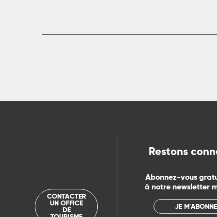
ue
Restons conn
Abonnez-vous grat
à notre newsletter 
CONTACTER
UN OFFICE
JE M'ABONNE
DE
TOURISME