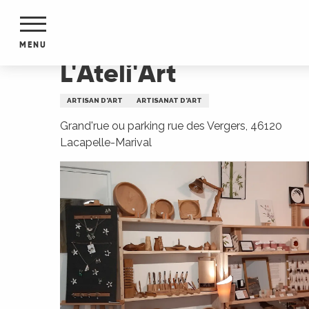
Aller
Accueil
L'Ateli'Art
au
contenu
MENU
principal
L'Ateli'Art
NTS
MENTS
ARTISAN D'ART
ARTISANAT D'ART
S
URS
Grand'rue ou parking rue des Vergers, 46120
Lacapelle-Marival
du Lot
dans
s le
e