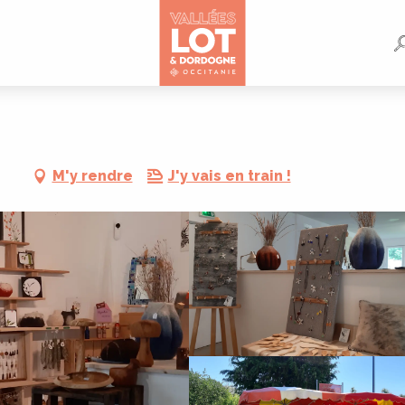
M'y rendre
J'y vais en train !