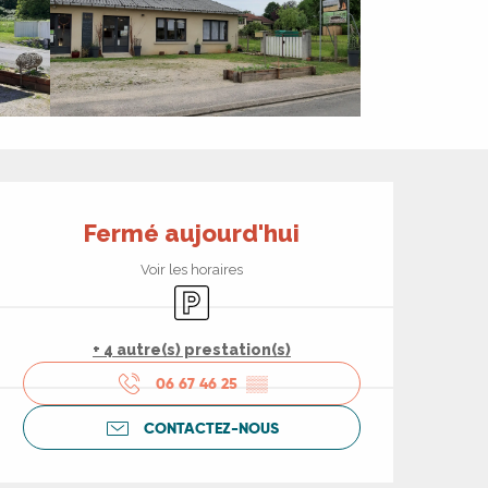
Ouverture et coord
Fermé aujourd'hui
Voir les horaires
Parking
+ 4 autre(s) prestation(s)
06 67 46 25
▒▒
CONTACTEZ-NOUS