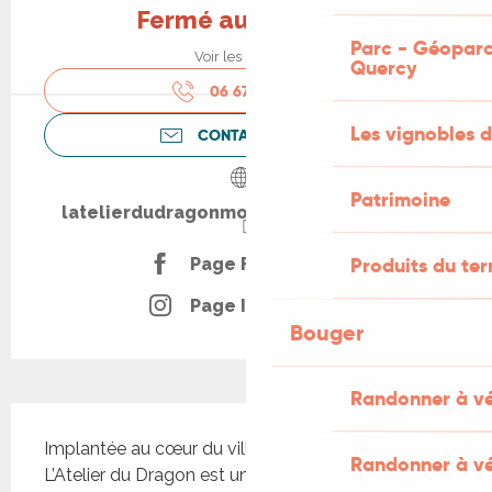
Fermé aujourd'hui
Parc - Géoparc
Voir les horaires
Quercy
06 67 65 01
▒▒
Les vignobles d
CONTACTEZ-NOUS
Patrimoine
latelierdudragonmontcuq.my.canva.site
Produits du ter
Page Facebook
Page Instagram
Bouger
Randonner à v
Description
Implantée au cœur du village de Montcuq, 
Randonner à vé
L’Atelier du Dragon est une boutique présentant 