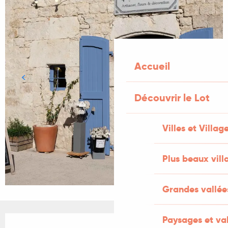
Accueil
Découvrir le Lot
Villes et Villag
Plus beaux vill
Grandes vallée
Ouverture et coordonnées
Paysages et val