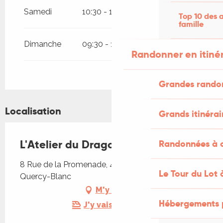
Samedi
10:30 - 18:00
Top 10 des a
famille
Dimanche
09:30 - 13:00
Randonner en itiné
Grandes rando
Localisation
Grands itinérai
L'Atelier du Dragon
Randonnées à c
8 Rue de la Promenade, 46800 Montcuq-en-
Le Tour du Lot 
Quercy-Blanc
M'y rendre
Hébergements 
J'y vais en train !