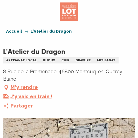
Aller
au
contenu
principal
Accueil
L'Atelier du Dragon
L'Atelier du Dragon
ARTISANAT LOCAL
BIJOUX
CUIR
GRAVURE
ARTISANAT
8 Rue de la Promenade, 46800 Montcuq-en-Quercy-
Blanc
M'y rendre
J'y vais en train !
Partager