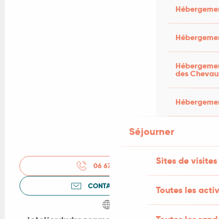
Hébergemen
Hébergemen
Hébergement
des Chevau
Hébergement
Séjourner
Sites de visites
06 67 65 01
▒▒
CONTACTEZ-NOUS
Toutes les activ