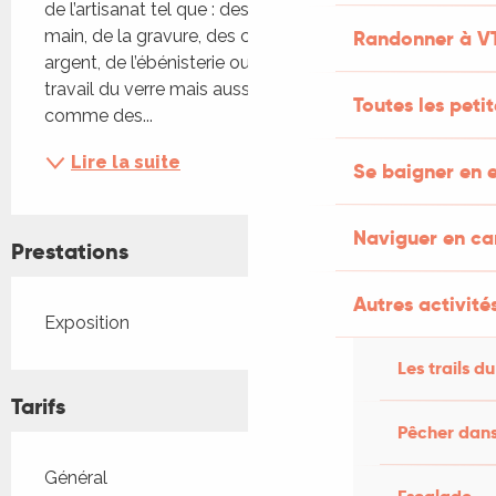
de l’artisanat tel que : des tissus imprimés à la 
Randonner à V
main, de la gravure, des céramiques, des bijoux en 
argent, de l’ébénisterie ou le travail du cuir, le 
travail du verre mais aussi des produits locaux 
Toutes les peti
comme des...
Lire la suite
Se baigner en e
Naviguer en c
Prestations
Autres activités
Exposition
Les trails du
Tarifs
Pêcher dans
Tarifs 2026
Général