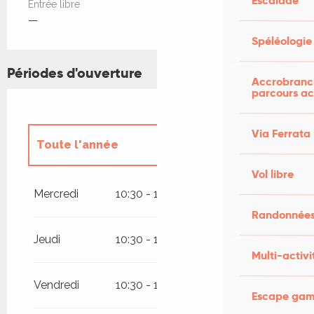
Escalade
Entrée libre
—
Spéléologie
Périodes d'ouverture
Accrobranch
parcours ac
Via Ferrata
Toute l'année
Vol libre
Jusqu'au
9 décembre 2026
Mercredi
10:30 - 18:00
Randonnées
Jeudi
10:30 - 18:00
Multi-activi
Vendredi
10:30 - 18:00
Escape game