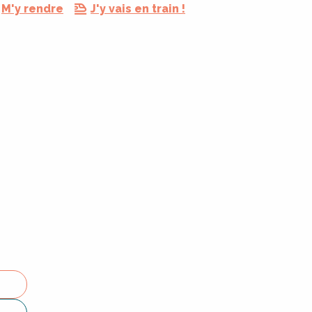
M'y rendre
J'y vais en train !