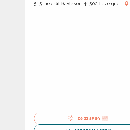
565 Lieu-dit Baylissou, 46500 Lavergne
06 23 59 84
▒▒
R