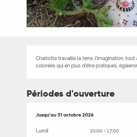
ches,
 et
car
ues
a
Description
ents
Charlotte travaille la terre, l'imagination, to
es
colorées qui en plus d'être pratiques, égaieron
ents
es
ités
Périodes d'ouverture
ames
piste
Du
Jusqu'au
1 mai 2026
31 octobre 2026
au
31 octobre 2026
 faire
Lundi
10:00 - 17:00