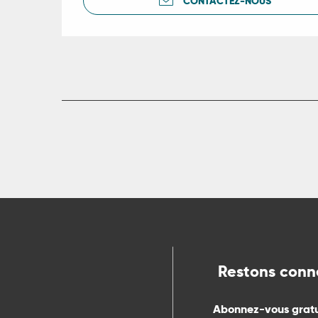
CONTACTEZ-NOUS
ts
rs
ns
ue
Restons conn
Abonnez-vous grat