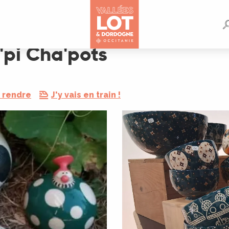
a'pi Cha'pots
 rendre
J'y vais en train !