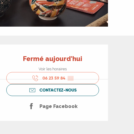
Ouverture et coord
Fermé aujourd'hui
Voir les horaires
06 23 59 84
▒▒
CONTACTEZ-NOUS
Page Facebook