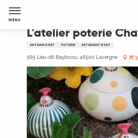
Aller
Accueil
L'atelier poterie Cha'pi Cha'pots
au
contenu
MENU
principal
L'atelier poterie Ch
NTS
MENTS
ARTISAN D'ART
POTERIE
ARTISANAT D'ART
S
URS
565 Lieu-dit Baylissou, 46500 Lavergne
M'y
du Lot
dans
s le
e