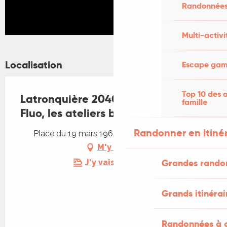
Randonnées
Multi-activi
Localisation
Escape game
Top 10 des a
Latronquière 2040 avec l'Orange
famille
Fluo, les ateliers bricole !
Randonner en itiné
Place du 19 mars 1962, 46210 Latronquière
M'y rendre
Grandes rando
J'y vais en train !
Grands itinérai
Randonnées à c