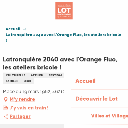
Aller
au
contenu
principal
Accueil
Latronquière 2040 avec l'Orange Fluo, les ateliers bricole
!
Latronquière 2040 avec l'Orange Fluo,
les ateliers bricole !
CULTURELLE
ATELIER
FESTIVAL
ARTISANAT
ARTS
DANSE
Accueil
FAMILLE
JEUX
Place du 19 mars 1962, 46210 Latronquière
Découvrir le Lot
M'y rendre
J'y vais en train !
Villes et Villag
Partager