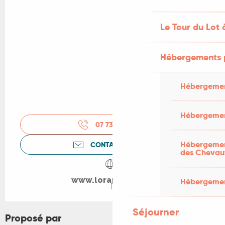
Le Tour du Lot 
Hébergements 
Hébergemen
Hébergemen
07 73 05 20
▒▒
Hébergement
CONTACTEZ-NOUS
des Chevau
www.lorangefluo.fr
Hébergement
Séjourner
Proposé par