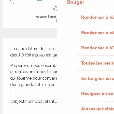
Bouger
Randonner à v
www.lorangefluo.fr
Randonner à vé
Description
Randonner à V
La candidature de Latronquière à l’organisation 
des J.O d’été 2040 est lancée !
Toutes les peti
Préparons-nous ensemble tout au long de l’année 
et retrouvons-nous le samedi 27 juin 2026 au lac 
Se baigner en e
du Tolerme pour convaincre le CIO à l’occasion 
d’une grande fête mêlant musique, sport et danse 
!
Naviguer en c
L’objectif principal étant...
Autres activités