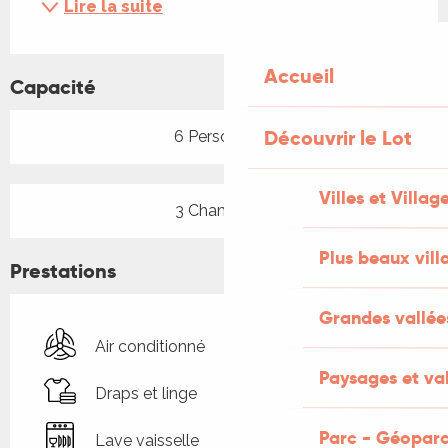
Lire la suite
Accueil
Capacité
Découvrir le Lot
6 Personne(s)
Villes et Villag
3 Chambre(s)
Plus beaux vill
Prestations
Grandes vallée
Air conditionné
Paysages et val
Draps et linge
Parc - Géoparc
Lave vaisselle