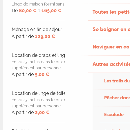
Linge de maison fourni sans supplément
De
80,00 €
à
165,00 €
Toutes les peti
Se baigner en e
Ménage en fin de séjour
À partir de
129,00 €
Naviguer en c
Location de draps et linge de maison
En 2025, inclus dans le prix de la location. En 2026,
Autres activités
supplément par personne.
À partir de
5,00 €
Les trails du
Location de linge de toilette
Pêcher dans
En 2025, inclus dans le prix de la location. En 2026,
supplément par personne.
À partir de
2,00 €
Escalade