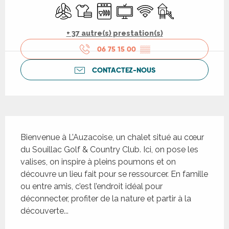
Air conditionné
Draps et linge
Lave vaisselle
Télévision
WiFi
Jeux pour enfants 
+ 37 autre(s) prestation(s)
06 75 15 00
▒▒
CONTACTEZ-NOUS
Description
Bienvenue à L’Auzacoise, un chalet situé au cœur 
du Souillac Golf & Country Club. Ici, on pose les 
valises, on inspire à pleins poumons et on 
découvre un lieu fait pour se ressourcer. En famille 
ou entre amis, c’est l’endroit idéal pour 
déconnecter, profiter de la nature et partir à la 
découverte...