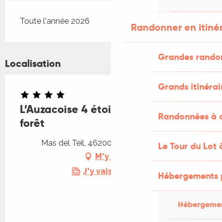
Toute l'année 2026
Randonner en itiné
Grandes rando
Localisation
Grands itinérai
L’Auzacoise 4 étoiles entre golf et
Randonnées à c
forêt
Mas del Teil, 46200 Lachapelle-Auzac
Le Tour du Lot 
M'y rendre
J'y vais en train !
Hébergements 
Hébergemen