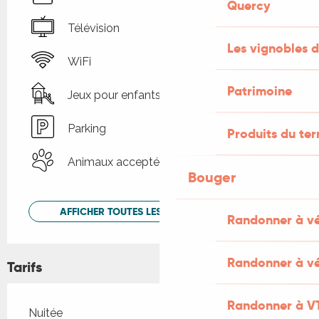
Quercy
Télévision
Les vignobles d
WiFi
Patrimoine
Jeux pour enfants / Espace jeux
Parking
Produits du ter
Animaux acceptés
Bouger
AFFICHER TOUTES LES PRESTATIONS
Randonner à v
Randonner à vé
Tarifs
Randonner à V
Tarifs 2026
Nuitée