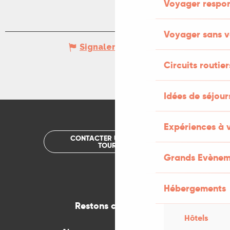
Voyager respo
Voyager sans v
Signaler une erreur
Circuits routier
Idées de séjou
Expériences à 
CONTACTER UN OFFICE DE
TOURISME
Grands Evènem
Hébergements
Restons connectés
Hôtels