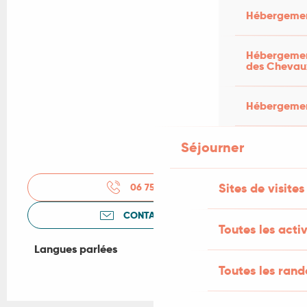
Hébergemen
Hébergement
des Chevau
Hébergement
Séjourner
Sites de visites
06 75 15 00
▒▒
CONTACTEZ-NOUS
Toutes les activ
Langues parlées
Langues parlées
Toutes les ran