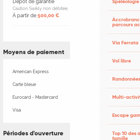
Spéléologie
Dépôt de garantie
Caution Swikly non débitée, non encaissée
À partir de
500,00 €
Accrobranch
parcours ac
Via Ferrata
Moyens de paiement
Vol libre
American Express
Randonnées
Carte bleue
Multi-activi
Eurocard - Mastercard
Visa
Escape game
Périodes d'ouverture
Top 10 des a
famille