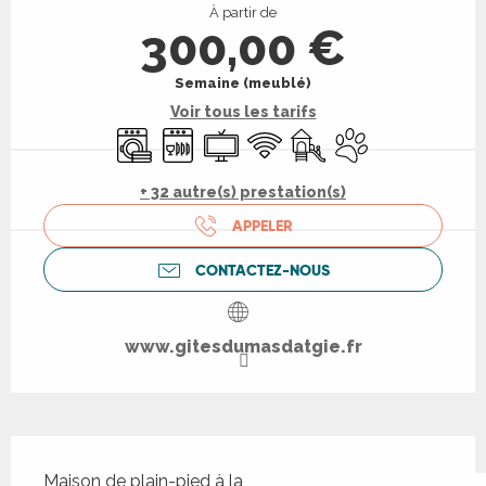
À partir de
300,00 €
Semaine (meublé)
Voir tous les tarifs
Lave linge
Lave vaisselle
Télévision
WiFi
Jeux pour enfants / Espa
Animaux acceptés
+ 32 autre(s) prestation(s)
APPELER
CONTACTEZ-NOUS
www.gitesdumasdatgie.fr
Description
Maison de plain-pied à la campagne, avec un 