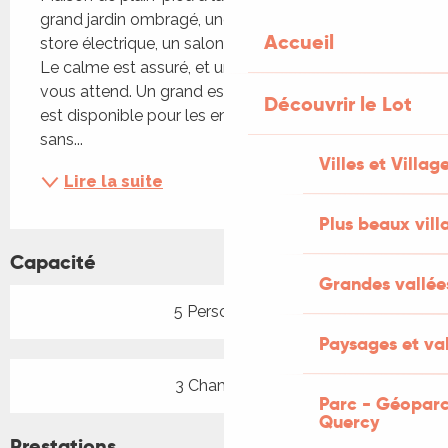
grand jardin ombragé, une terrasse équipée d’un 
Accueil
store électrique, un salon de jardin et un barbecue. 
Le calme est assuré, et un accueil chaleureux 
vous attend. Un grand espace avec aire de jeux 
Découvrir le Lot
est disponible pour les enfants. La maison est 
sans...
Villes et Villag
Lire la suite
Plus beaux vill
Capacité
Grandes vallée
5 Personne(s)
Paysages et val
3 Chambre(s)
Parc - Géoparc
Quercy
Prestations