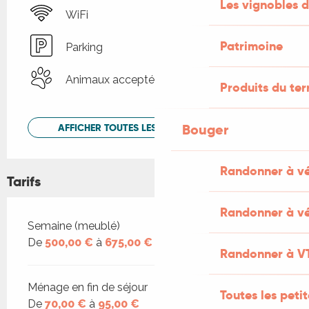
Les vignobles d
WiFi
Patrimoine
Parking
Animaux acceptés
Produits du ter
Bouger
AFFICHER TOUTES LES PRESTATIONS
Randonner à v
Tarifs
Randonner à vé
Tarifs 2026
Semaine (meublé)
De
500,00 €
à
675,00 €
Randonner à V
Ménage en fin de séjour
Toutes les peti
De
70,00 €
à
95,00 €