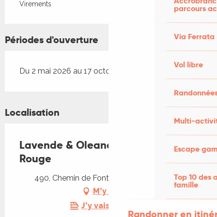
Accrobranch
Virements
parcours ac
Via Ferrata
Périodes d'ouverture
Vol libre
Du 2 mai 2026 au 17 octobre 2026
Randonnées
Localisation
Multi-activi
Lavende & Oleander + Place
Escape game
Rouge
Top 10 des a
490, Chemin de Font Maurine, 46170 Pern
famille
M'y rendre
J'y vais en train !
Randonner en itiné