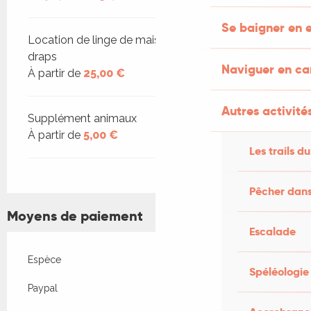
Se baigner en e
Location de linge de maison, de toilette et de
draps
Naviguer en c
À partir de
25,00 €
Autres activités
Supplément animaux
À partir de
5,00 €
Les trails du
Pêcher dans
Moyens de paiement
Escalade
Espèce
Spéléologie
Paypal