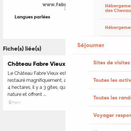
www.fabrevieux.nl
Hébergement
des Chevau
Langues parlées
Langues parlées
Hébergement
Séjourner
Fiche(s) liée(s)
Sites de visites
Château Fabre Vieux
Le Château Fabre Vieux est un manoir de 1642,
Toutes les activ
restauré magnifiquement, avec confort moderne. Sur
4 hectares, il y a 3 gîtes, qui se trouvent en plein
nature et offrent ...
Toutes les ran
Pern
Voyager respo