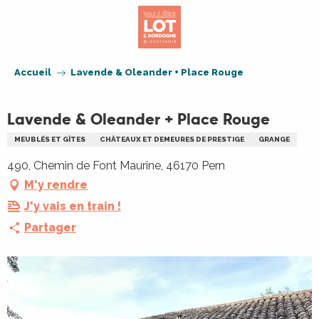
Aller
au
contenu
principal
Accueil
Lavende & Oleander + Place Rouge
Lavende & Oleander + Place Rouge
MEUBLÉS ET GÎTES
CHÂTEAUX ET DEMEURES DE PRESTIGE
GRANGE
490, Chemin de Font Maurine, 46170 Pern
M'y rendre
J'y vais en train !
Partager