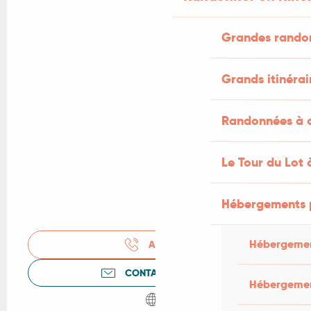
Grandes rando
Grands itinérai
Randonnées à c
Le Tour du Lot 
Hébergements 
Hébergemen
APPELER
CONTACTEZ-NOUS
Hébergemen