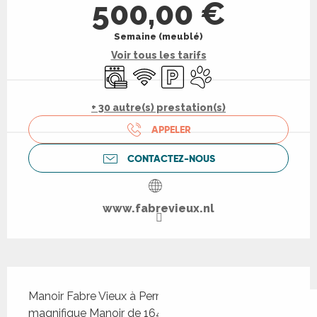
500,00 €
Semaine (meublé)
Voir tous les tarifs
Lave linge
WiFi
Parking
Animaux acceptés
+ 30 autre(s) prestation(s)
APPELER
CONTACTEZ-NOUS
www.fabrevieux.nl
Description
Manoir Fabre Vieux à Pern, dans le Lot. Le 
magnifique Manoir de 1642 en pierre avec ces 