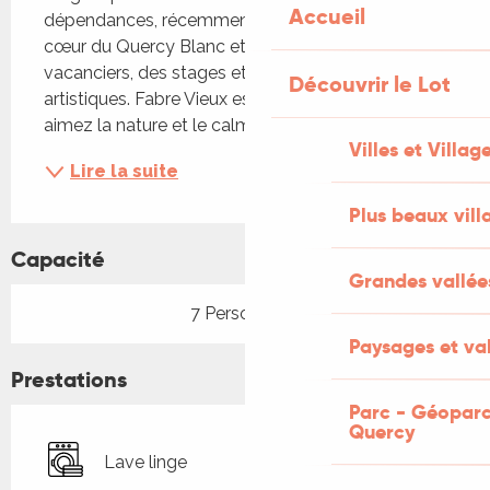
Accueil
dépendances, récemment restauré est situé au 
cœur du Quercy Blanc et accueille des 
vacanciers, des stages et autres ateliers 
Découvrir le Lot
artistiques. Fabre Vieux est l'endroit idéal si vous 
aimez la nature et le calme: il y...
Villes et Villag
Lire la suite
Plus beaux vill
Capacité
Grandes vallée
7 Personne(s)
Paysages et val
Prestations
Parc - Géoparc
Quercy
Lave linge