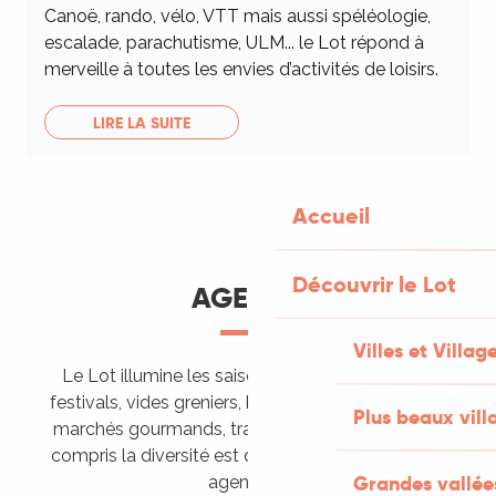
Canoë, rando, vélo, VTT mais aussi spéléologie,
escalade, parachutisme, ULM... le Lot répond à
merveille à toutes les envies d’activités de loisirs.
LIRE LA SUITE
Accueil
Découvrir le Lot
AGENDA
Villes et Villag
Le Lot illumine les saisons de ses animations :
festivals, vides greniers, brocantes, fêtes votives,
Plus beaux vill
marchés gourmands, trails sportifs… Vous l’aurez
compris la diversité est de mise, alors tous à vos
Grandes vallée
agendas !