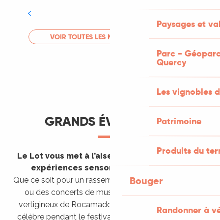
Tout l'agenda
Paysages et val
LIRE LA SUITE
VOIR TOUTES LES MANIFESTATIONS
Parc - Géoparc
Quercy
Les vignobles d
GRANDS ÉVÈNEMENTS
Patrimoine
Produits du ter
Le Lot vous met à l’aise en vous invitant à des
expériences sensorielles étonnantes !
Bouger
Que ce soit pour un rassemblement de montgolfières
ou des concerts de musique sacrée dans le site
vertigineux de Rocamadour, pour écouter un opéra
Randonner à v
célèbre pendant le festival de Saint-Céré ou encore