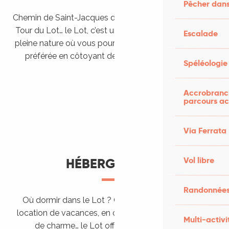
Pêcher dans
Chemin de Saint-Jacques de Compostelle, Véloroutes,
Tour du Lot… le Lot, c’est une véritable destination de
Escalade
pleine nature où vous pourrez pratiquer votre activité
préférée en côtoyant des paysages grandioses.
Spéléologie
Randonner en itinérance
Le Lot en car et en train
Balades et randonnées
Accrobranch
parcours ac
Via Ferrata
Vol libre
HÉBERGEMENTS
Randonnées
Où dormir dans le Lot ? Chez l’habitant, dans une
location de vacances, en camping, ou dans un hôtel
Multi-activi
de charme… le Lot offre des hébergements