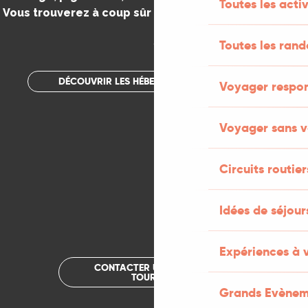
Toutes les activ
Vous trouverez à coup sûr votre bonheur dans le Lot.
.
Toutes les ran
DÉCOUVRIR LES HÉBERGEMENTS INSOLITES
Voyager respo
Voyager sans v
Circuits routier
Idées de séjou
Expériences à 
CONTACTER UN OFFICE DE
TOURISME
Grands Evènem