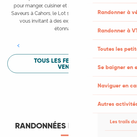
pour manger, cuisiner et s’amuser pendant Lot of
Randonner à vé
Saveurs à Cahors, le Lot sait vous mettre à l’aise en
vous invitant à des expériences sensorielles
Festival Lot of Saveurs
étonnantes !
Randonner à V
LIRE LA SUITE
Toutes les peti
TOUS LES FESTIVALS À
VENIR
Se baigner en e
Naviguer en c
Autres activités
Les trails du
RANDONNÉES ET ITINÉRANCE