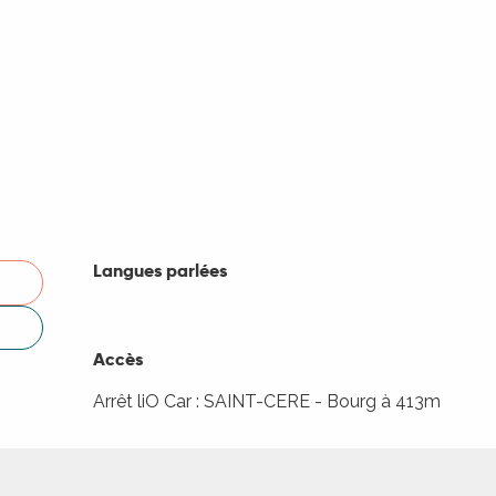
Langues parlées
Langues parlées
Accès
Accès
Arrêt liO Car : SAINT-CERE - Bourg à 413m