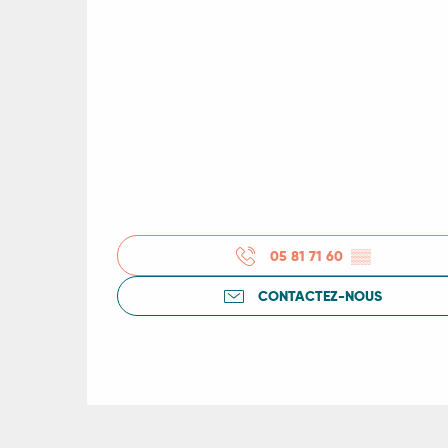
rs
ns
ue
05 81 71 60
▒▒
CONTACTEZ-NOUS