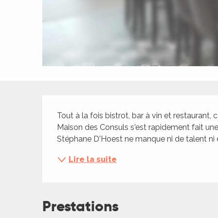
ches,
 et
car
ues
a
ents
Description
es
Tout à la fois bistrot, bar à vin et restaurant,
ents
Maison des Consuls s'est rapidement fait une p
es
ités
Stéphane D'Hoest ne manque ni de talent ni d'
ames
Lire la suite
piste
 faire
Prestations