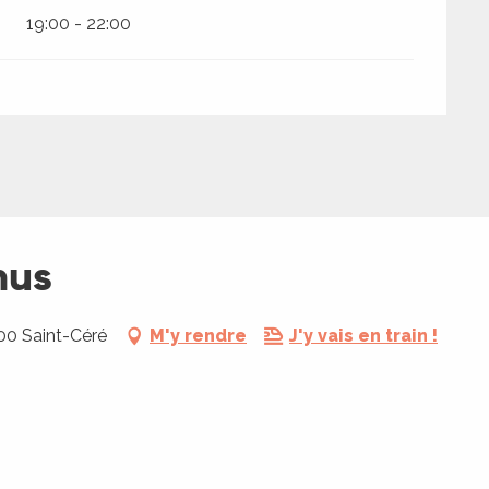
19:00 - 22:00
hus
00 Saint-Céré
M'y rendre
J'y vais en train !