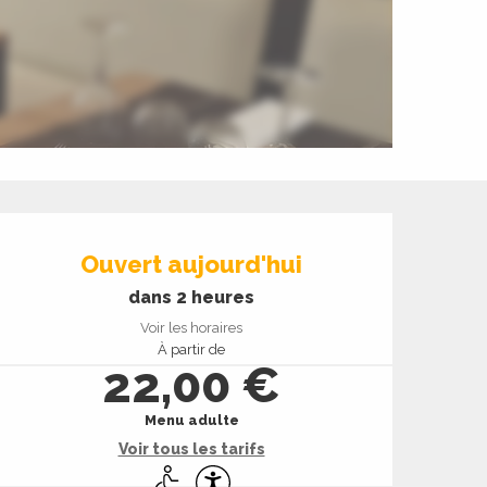
Ouverture et coord
Ouvert aujourd'hui
dans 2 heures
Voir les horaires
À partir de
22,00 €
Menu adulte
Voir tous les tarifs
Accès handicapés
Accessibilité