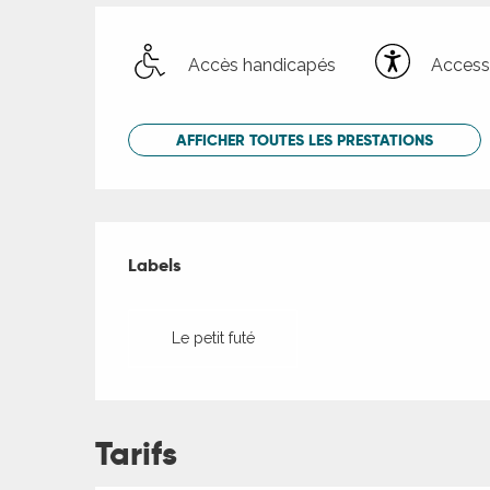
Accès handicapés
Accessi
AFFICHER TOUTES LES PRESTATIONS
Offres de presta
Labels
Labels
Le petit futé
Tarifs