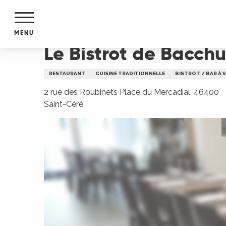
Aller
Accueil
Le Bistrot de Bacchus
au
contenu
MENU
principal
Le Bistrot de Bacchu
NTS
MENTS
RESTAURANT
CUISINE TRADITIONNELLE
BISTROT / BAR À V
S
URS
2 rue des Roubinets Place du Mercadial, 46400
Saint-Céré
du Lot
dans
s le
e