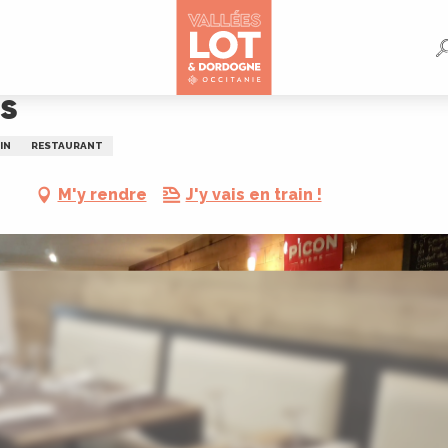
s
IN
RESTAURANT
M'y rendre
J'y vais en train !