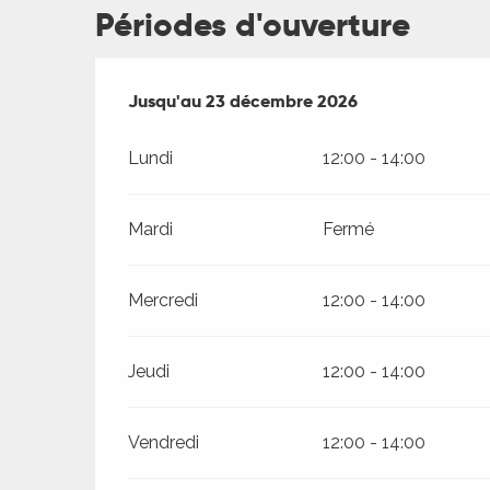
Périodes d'ouverture
es
Du
Jusqu'au
5 janvier 2026
23 décembre 2026
au
23 décembre 2026
es
Lundi
12:00 - 14:00
Mardi
Fermé
Mercredi
12:00 - 14:00
Jeudi
12:00 - 14:00
Vendredi
12:00 - 14:00