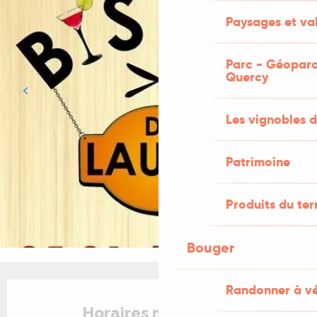
Paysages et val
Parc - Géoparc
Quercy
Les vignobles d
Patrimoine
Produits du ter
Bouger
Ouverture et coordonnées
Randonner à v
Horaires non définis