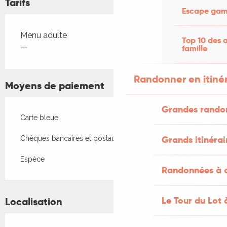
Tarifs
Escape game
Tarifs 2026
Menu adulte
Top 10 des a
—
famille
Randonner en itiné
Moyens de paiement
Grandes rando
Carte bleue
Grands itinérai
Chèques bancaires et postaux
Espèce
Randonnées à c
Le Tour du Lot 
Localisation