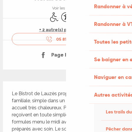
Randonner à vé
Voir les horaires
Accès handicapés
Accessibilité
Animaux acceptés
Randonner à V
+ 2 autre(s) prestation(s)
05 81 42 95
▒▒
Toutes les peti
Page Facebook
Se baigner en e
Naviguer en c
Description
Le Bistrot de Lauzès propose une cuisine 
Autres activités
familiale, simple dans un cadre convivial et un 
accueil très chaleureux. Pascal et Adela vous 
Les trails du
reçoivent en toute simplicité, et proposent des 
formules menu le midi avec des produits frais et 
Pêcher dans
préparés avec soin. Le soir, c'est hamburgers, 