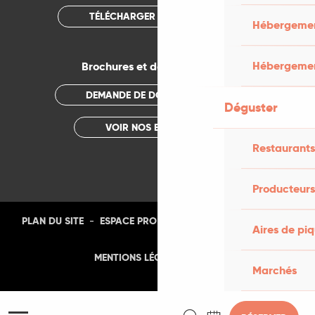
TÉLÉCHARGER L'APPLICATION
Hébergement
Hébergemen
Brochures et documentations
DEMANDE DE DOCUMENTATION
Déguster
VOIR NOS BROCHURES
Restaurants
Producteurs
-
-
-
-
PLAN DU SITE
ESPACE PRO
PRESSE
PHOTOTHÈQUE
Aires de pi
-
MENTIONS LÉGALES
CGU
Marchés
Recherche