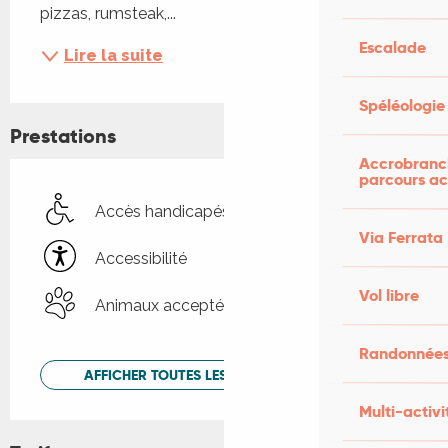
pizzas, rumsteak,...
Escalade
Lire la suite
Spéléologie
Prestations
Accrobranch
parcours ac
Accès handicapés
Via Ferrata
Accessibilité
Vol libre
Animaux acceptés
Randonnées
AFFICHER TOUTES LES PRESTATIONS
Multi-activi