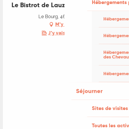
Hébergements 
Le Bistrot de Lauzès
Le Bourg, 46360 Lauzès
Hébergemen
M'y rendre
J'y vais en train !
Hébergemen
Hébergement
des Chevau
Hébergement
Séjourner
Sites de visites
Toutes les activ