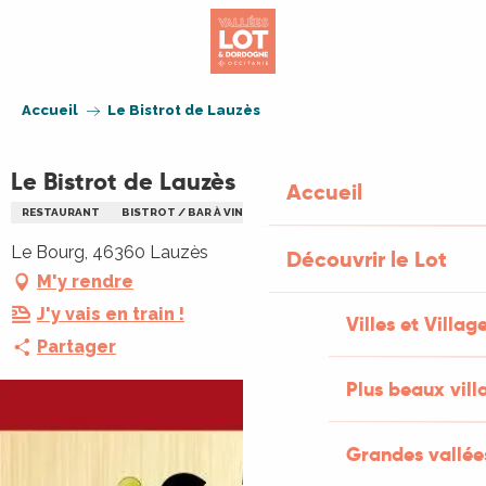
Aller
au
contenu
principal
Accueil
Le Bistrot de Lauzès
Le Bistrot de Lauzès
Accueil
RESTAURANT
BISTROT / BAR À VIN
PIZZERIA
RESTAURANT
Le Bourg, 46360 Lauzès
Découvrir le Lot
M'y rendre
J'y vais en train !
Villes et Villag
Partager
Plus beaux vill
Grandes vallée