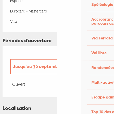
Espèce
Spéléologie
Eurocard - Mastercard
Accrobranch
Visa
parcours ac
Via Ferrata
Périodes d'ouverture
Vol libre
Jusqu'au
30 septembre 2026
Randonnées
Du
1 janvier 2026
au
31 mars 2026
Multi-activi
Ouvert
Du
1 avril 2026
au
30 juin 2026
Escape game
Localisation
Du
1 octobre 2026
au
31 décembre
Top 10 des a
2026