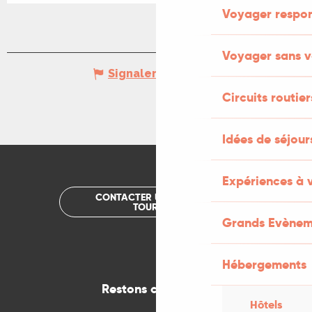
Voyager respo
Voyager sans v
Signaler une erreur
Circuits routier
Idées de séjou
Expériences à 
CONTACTER UN OFFICE DE
TOURISME
Grands Evènem
Hébergements
Restons connectés
Hôtels