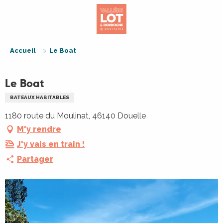
Aller
au
contenu
principal
Accueil
Le Boat
Le Boat
BATEAUX HABITABLES
1180 route du Moulinat, 46140 Douelle
M'y rendre
J'y vais en train !
Partager