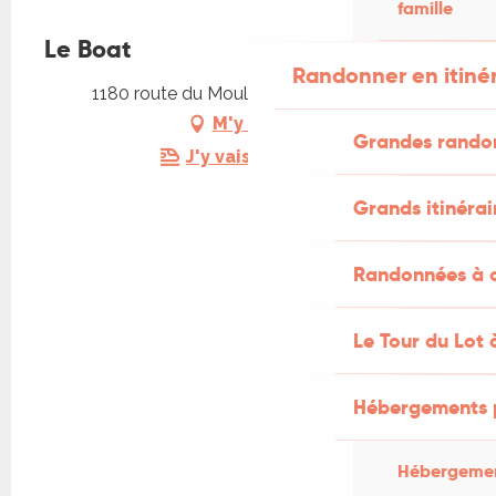
famille
Le Boat
Randonner en itiné
1180 route du Moulinat, 46140 Douelle
M'y rendre
Grandes rando
J'y vais en train !
Grands itinérai
Randonnées à c
Le Tour du Lot 
Hébergements 
Hébergemen