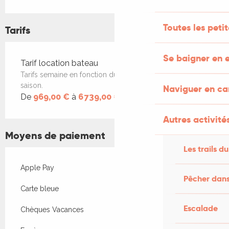
Toutes les peti
Tarifs
Se baigner en e
Tarifs 2026
Tarif location bateau
Tarifs semaine en fonction du nombre de places et de la
saison.
Naviguer en c
De
969,00 €
à
6 739,00 €
Autres activités
Moyens de paiement
Les trails du
Apple Pay
Pêcher dans
Carte bleue
Escalade
Chèques Vacances