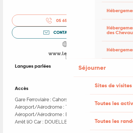
Hébergemen
05 65 20 08
▒▒
Hébergement
des Chevau
CONTACTEZ-NOUS
Hébergement
www.leboat.fr
Langues parlées
Langues parlées
Séjourner
Sites de visites
Accès
Accès
Gare Ferroviaire : Cahors à 8km
Toutes les activ
Aéroport/Aérodrome : Toulouse à 110km
Aéroport/Aérodrome : Bergerac à 102km
Toutes les ran
Arrêt liO Car : DOUELLE - Bourg à 396m