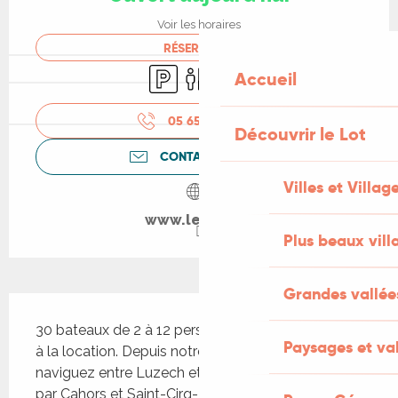
Voir les horaires
RÉSERVER
Parking
Toilettes
Animaux acceptés
Accueil
05 65 20 08
▒▒
Découvrir le Lot
CONTACTEZ-NOUS
Villes et Villag
www.leboat.fr
Plus beaux vill
Grandes vallée
Description
30 bateaux de 2 à 12 personnes sont disponibles 
Paysages et val
à la location. Depuis notre base de Douelle, 
naviguez entre Luzech et Larnagol, en passant 
par Cahors et Saint-Cirq-Lapopie. Itinéraires 