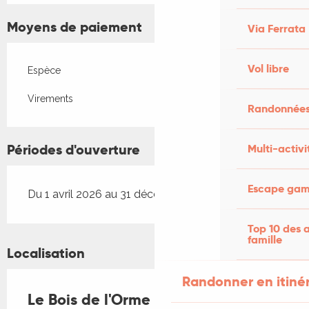
Moyens de paiement
Via Ferrata
Vol libre
Espèce
Virements
Randonnées
Périodes d'ouverture
Multi-activi
Escape game
Du 1 avril 2026 au 31 décembre 2026
Top 10 des a
famille
Localisation
Randonner en itiné
Le Bois de l'Orme - Le Studio Lilas