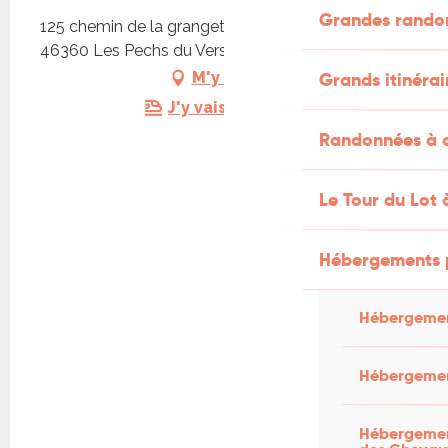
Grandes rando
125 chemin de la grangette, Saint Martin de Vers,
46360 Les Pechs du Vers
Grands itinérai
M'y rendre
J'y vais en train !
Randonnées à c
Le Tour du Lot 
Hébergements 
Hébergemen
Hébergemen
Hébergement