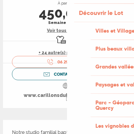
À partir de
450,00 €
Découvrir le Lot
Semaine (meublé)
Villes et Villag
Voir tous les tarifs
Draps et linge
Parking
Plus beaux vill
+ 24 autre(s) prestation(s)
06 29 61 98
▒▒
Grandes vallée
CONTACTEZ-NOUS
Paysages et val
www.carillonsduboisdelorme.com
Parc - Géoparc
Quercy
Description
Les vignobles d
Notre studio familial baptisé « Le lilas » vous 