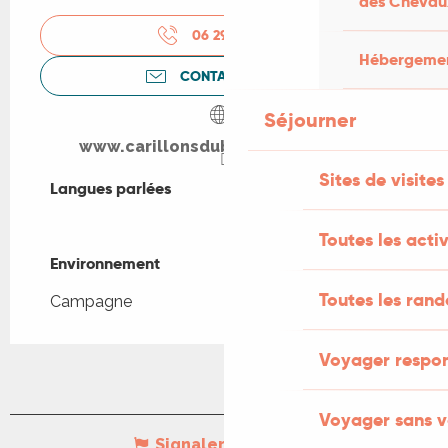
des Chevau
06 29 61 98
▒▒
Hébergement
CONTACTEZ-NOUS
Séjourner
www.carillonsduboisdelorme.com
Sites de visites
Langues parlées
Langues parlées
Toutes les activ
Environnement
Environnement
Toutes les ran
Campagne
Voyager respo
Voyager sans v
Signaler une erreur