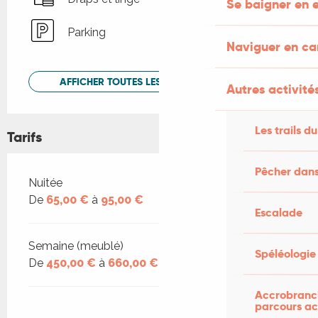
Se baigner en e
Parking
Naviguer en c
AFFICHER TOUTES LES PRESTATIONS
Autres activités
Les trails du
Tarifs
Pêcher dans
Tarifs 2026
Nuitée
De
65,00 €
à
95,00 €
Escalade
Semaine (meublé)
Spéléologie
De
450,00 €
à
660,00 €
Accrobranch
parcours ac