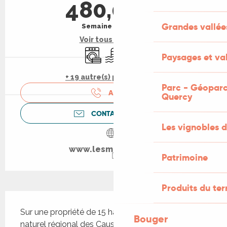
480,00 €
Grandes vallée
Semaine (meublé)
Voir tous les tarifs
Lave linge
Piscine
Animaux acceptés
Paysages et val
+ 19 autre(s) prestation(s)
Parc - Géoparc
APPELER
Quercy
CONTACTEZ-NOUS
Les vignobles d
www.lesmoynes46.fr
Patrimoine
Produits du ter
Description
Sur une propriété de 15 ha, au cœur du Parc 
Bouger
naturel régional des Causses du Quercy, ce gîte 