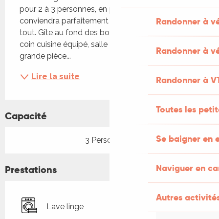
pour 2 à 3 personnes, en pleine nature, vous 
Randonner à v
conviendra parfaitement pour un séjour loin de 
tout. Gîte au fond des bois, de plain-pied, avec 
coin cuisine équipé, salle de bain et WC séparés, 
Randonner à vé
grande pièce...
Lire la suite
Randonner à V
Toutes les peti
Capacité
Se baigner en e
3 Personne(s)
Naviguer en c
Prestations
Autres activités
Lave linge