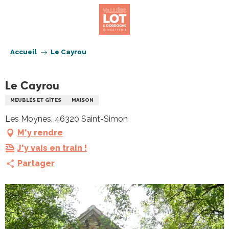
Aller
au
contenu
principal
Accueil
Le Cayrou
Le Cayrou
MEUBLÉS ET GÎTES
MAISON
Les Moynes, 46320 Saint-Simon
M'y rendre
J'y vais en train !
Partager