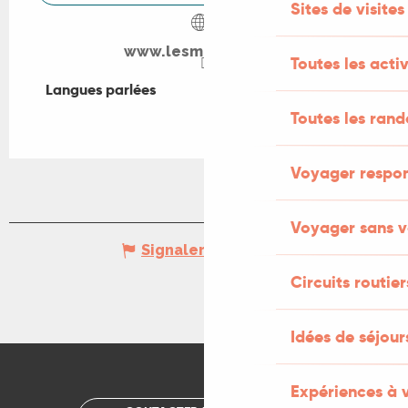
Sites de visites
www.lesmoynes46.fr
Toutes les activ
Langues parlées
Langues parlées
Toutes les ran
Voyager respo
Voyager sans v
Signaler une erreur
Circuits routier
Idées de séjou
Expériences à 