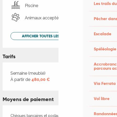
Les trails du
Piscine
Animaux acceptés
Pêcher dans
Escalade
AFFICHER TOUTES LES PRESTATIONS
Spéléologie
Tarifs
Accrobranch
parcours ac
Tarifs 2026
Semaine (meublé)
À partir de
480,00 €
Via Ferrata
Vol libre
Moyens de paiement
Randonnées
Chèques bancaires et postaux