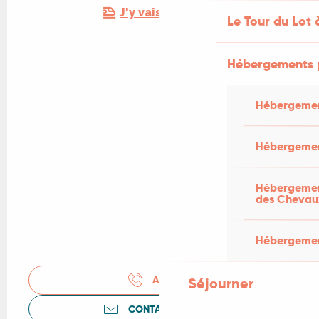
J'y vais en train !
Le Tour du Lot 
Hébergements 
Hébergemen
Hébergemen
Hébergement
des Chevau
Hébergement
APPELER
Séjourner
CONTACTEZ-NOUS