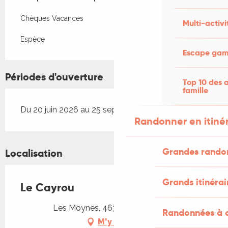
Chèques Vacances
Multi-activi
Espèce
Escape game
Périodes d'ouverture
Top 10 des a
famille
Du 20 juin 2026 au 25 septembre 2026
Randonner en itiné
Grandes rando
Localisation
Grands itinérai
Le Cayrou
Les Moynes, 46320 Saint-Simon
Randonnées à c
M'y rendre