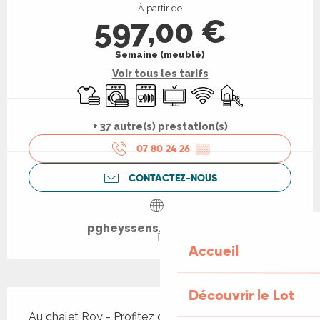
À partir de
597,00 €
Semaine (meublé)
Voir tous les tarifs
Draps et linge
Lave linge
Lave vaisselle
Télévision
WiFi
Jeux pour enfants 
+ 37 autre(s) prestation(s)
07 80 24 26
▒▒
CONTACTEZ-NOUS
pgheyssens.wixsite.com
Accueil
Découvrir le Lot
Description
Au chalet Roy - Profitez de la douceur du soleil 