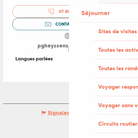
07 80 24 26
▒▒
Séjourner
CONTACTEZ-NOUS
Sites de visites
pgheyssens.wixsite.com
Toutes les activ
Langues parlées
Langues parlées
Toutes les ran
Voyager respo
Voyager sans v
Signaler une erreur
Circuits routier