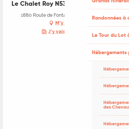
Grands itinérai
Le Chalet Roy N53
1880 Route de Fontalbe, 46700 Mauroux
Randonnées à c
M'y rendre
J'y vais en train !
Le Tour du Lot 
Hébergements 
Hébergemen
Hébergemen
Hébergement
des Chevau
Hébergement