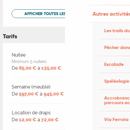
Autres activités
AFFICHER TOUTES LES PRESTATIONS
Les trails du
Tarifs
Pêcher dans
Tarifs 2026
Nuitée
Minimum 5 nuitées
Escalade
De
85,00 €
à
135,00 €
Spéléologie
Semaine (meublé)
De
597,00 €
à
945,00 €
Accrobranch
parcours ac
Location de draps
Via Ferrata
De
12,00 €
à
72,00 €