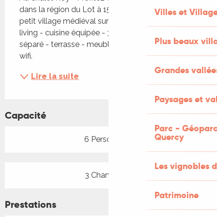
dans la région du Lot à 15 km de Puy-l'Evêque 
Villes et Villag
petit village médiéval surplombant le Lot. Salon – 
living - cuisine équipée - 3 chambres - SDB - WC 
Plus beaux vill
séparé - terrasse - meubles de jardin télévision - 
wifi.
Grandes vallée
Lire la suite
Paysages et val
Capacité
Parc - Géoparc
Quercy
6 Personne(s)
Les vignobles d
3 Chambre(s)
Patrimoine
Prestations