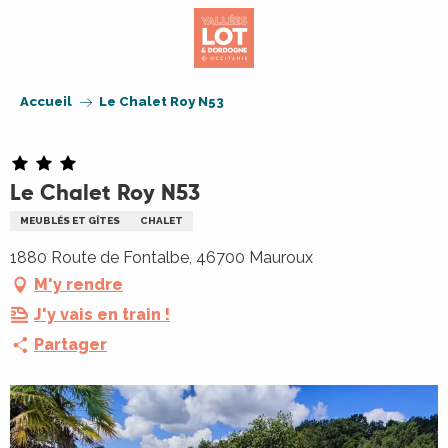
Aller
au
contenu
principal
Accueil
Le Chalet Roy N53
Le Chalet Roy N53
MEUBLÉS ET GÎTES
CHALET
1880 Route de Fontalbe, 46700 Mauroux
M'y rendre
J'y vais en train !
Partager