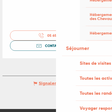
Hébergemen
Hébergement
des Chevau
Hébergement
05 65 20 06
▒▒
CONTACTEZ-NOUS
Séjourner
Sites de visites
Toutes les activ
Signaler une erreur
Toutes les ran
Voyager respo