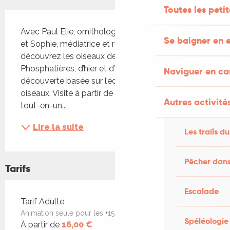
Toutes les peti
Description
Avec Paul Elie, ornithologue et chanteur d’oiseaux 
Se baigner en e
et Sophie, médiatrice et raconteuse d’histoires, 
découvrez les oiseaux de la surface des 
Phosphatières, d’hier et d’aujourd’hui. Animation 
Naviguer en c
découverte basée sur l’écoute et le chant des 
oiseaux. Visite à partir de 8 ans. MALIN ! Le billet 
Autres activités
tout-en-un...
Lire la suite
Les trails du
Pêcher dans
Tarifs
Escalade
Tarifs 2026
Tarif Adulte
Animation seule pour les +15 ans
Spéléologie
À partir de
16,00 €