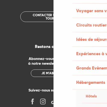
Voyager sans v
CONTACTER UN OFFICE DE
TOURISME
Circuits routier
Idées de séjou
Restons connectés
Expériences à 
Abonnez-vous gratuitement
à notre newsletter mensuelle
Grands Evènem
JE M'ABONNE
Hébergements
Suivez-nous sur les réseaux !
Hôtels