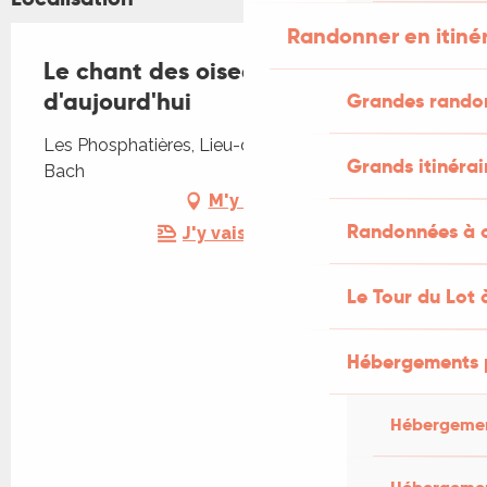
Randonner en itiné
Le chant des oiseaux d'hier et
d'aujourd'hui
Grandes rando
Les Phosphatières, Lieu-dit Cloup d'Aural, 46230
Grands itinérai
Bach
M'y rendre
Randonnées à c
J'y vais en train !
Le Tour du Lot 
Hébergements 
Hébergemen