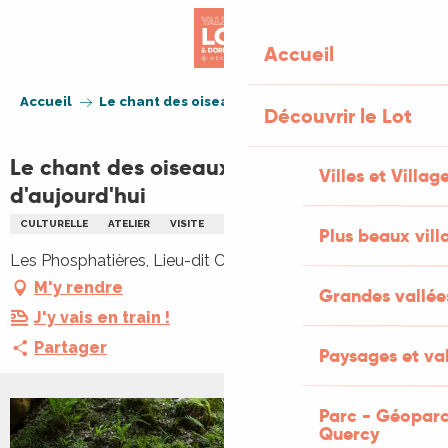
Aller
au
Accueil
contenu
principal
Accueil
Le chant des oiseaux d'hier et d'aujourd'hui
Découvrir le Lot
Le chant des oiseaux d'hier et
Villes et Villag
d'aujourd'hui
CULTURELLE
ATELIER
VISITE
ANIMAUX
ENFANTS
FAMILLE
Plus beaux vill
Les Phosphatières, Lieu-dit Cloup d'Aural, 46230 Bach
M'y rendre
Grandes vallée
J'y vais en train !
Partager
Paysages et val
Parc - Géoparc
Quercy