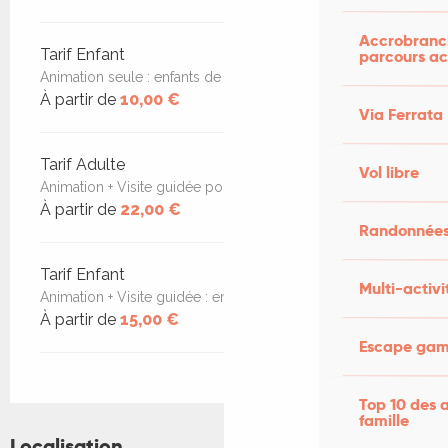
Accrobranch
Tarif Enfant
parcours ac
Animation seule : enfants de 8-14 ans
À partir de
10,00 €
Via Ferrata
Tarif Adulte
Vol libre
Animation + Visite guidée pour les +15 ans
À partir de
22,00 €
Randonnées
Tarif Enfant
Multi-activi
Animation + Visite guidée : enfants de 8-14 ans
À partir de
15,00 €
Escape game
Top 10 des a
famille
Localisation