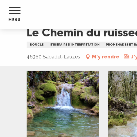
Aller
Accueil
Le Chemin du ruisseau qui se perd
au
contenu
MENU
principal
Le Chemin du ruisse
NTS
MENTS
BOUCLE
ITINÉRAIRE D'INTERPRÉTATION
PROMENADES ET R
S
URS
46360 Sabadel-Lauzès
M'y rendre
J'
du Lot
dans
s le
e