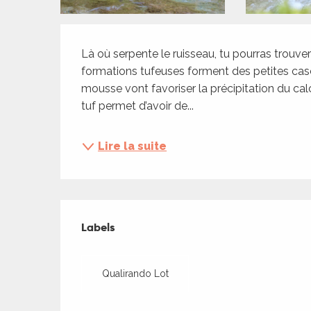
ches,
 et
Description
car
Là où serpente le ruisseau, tu pourras trouve
ues
formations tufeuses forment des petites cas
mousse vont favoriser la précipitation du calca
a
tuf permet d’avoir de...
ents
es
Lire la suite
ents
es
ités
Offres de presta
ames
Labels
Labels
ages
piste
Qualirando Lot
 faire
es