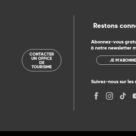
rs
Restons conn
ns
Abonnez-vous grat
à notre newsletter 
ue
CONTACTER
UN OFFICE
JE M'ABONNE
DE
TOURISME
Suivez-nous sur les 
its
r