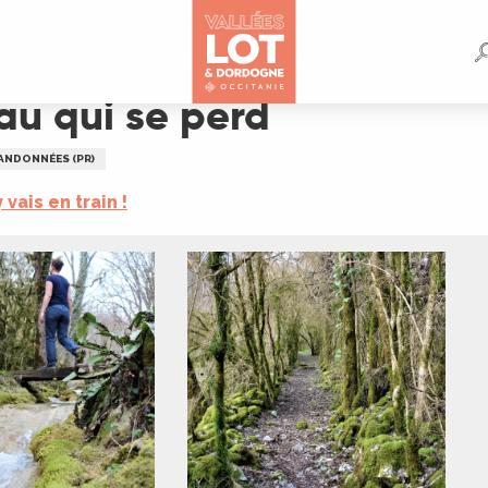
au qui se perd
ANDONNÉES (PR)
y vais en train !