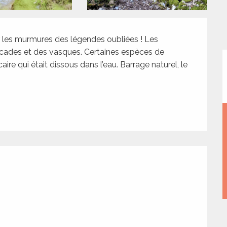
r les murmures des légendes oubliées ! Les 
cades et des vasques. Certaines espèces de 
ire qui était dissous dans l’eau. Barrage naturel, le 
tions