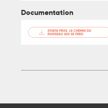
es
Documentation
210818 PR05. LE CHEMIN DU
RUISSEAU QUI SE PERD
R
ts