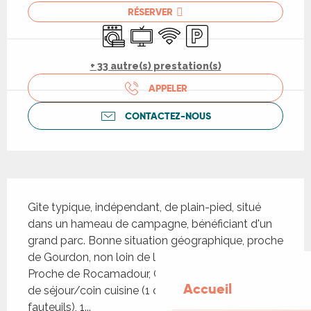
RÉSERVER
Lave linge
Télévision
WiFi
Parking
+ 33 autre(s) prestation(s)
APPELER
CONTACTEZ-NOUS
Description
Gîte typique, indépendant, de plain-pied, situé 
dans un hameau de campagne, bénéficiant d'un 
grand parc. Bonne situation géographique, proche 
de Gourdon, non loin de la vallée de la Dordogne. 
Proche de Rocamadour, Gouffre de Padirac Salle 
Accueil
de séjour/coin cuisine (1 canapé lit 1,40m, 2 
fauteuils), 1...