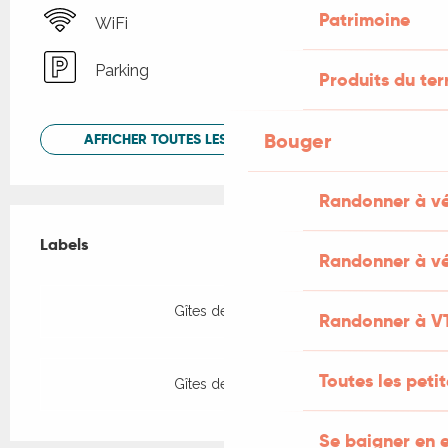
Patrimoine
WiFi
Parking
Produits du ter
Bouger
AFFICHER TOUTES LES PRESTATIONS
Randonner à v
Offres de prestations
Labels
Labels
Randonner à vé
Gîtes de France
Randonner à V
Toutes les peti
Gîtes de France
Se baigner en e