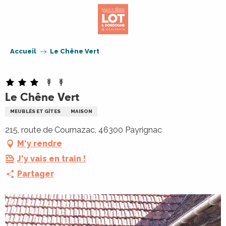
Aller
au
contenu
principal
Accueil
Le Chêne Vert
Le Chêne Vert
MEUBLÉS ET GÎTES
MAISON
215, route de Cournazac, 46300 Payrignac
M'y rendre
J'y vais en train !
Partager