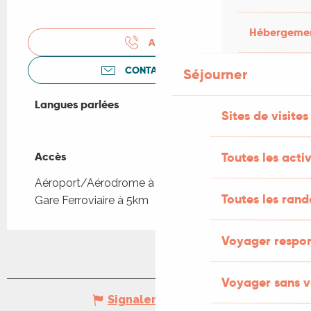
Hébergement
APPELER
CONTACTEZ-NOUS
Séjourner
Langues parlées
Langues parlées
Sites de visites
Toutes les activ
Accès
Accès
Aéroport/Aérodrome à 150km
Toutes les ran
Gare Ferroviaire à 5km
Voyager respo
Voyager sans v
Signaler une erreur