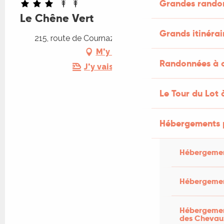
Grandes rando
Le Chêne Vert
Grands itinérai
215, route de Cournazac, 46300 Payrignac
M'y rendre
Randonnées à c
J'y vais en train !
Le Tour du Lot 
Hébergements 
Hébergemen
Hébergemen
Hébergement
des Chevau