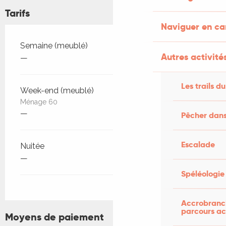
Tarifs
Naviguer en c
Tarifs 2026
Semaine (meublé)
Autres activités
—
Les trails du
Week-end (meublé)
Ménage 60
—
Pêcher dans
Escalade
Nuitée
—
Spéléologie
Accrobranch
parcours ac
Moyens de paiement