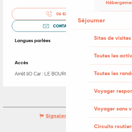
Hébergement
06 82 15 40
▒▒
Séjourner
CONTACTEZ-NOUS
Sites de visites
Langues parlées
Langues parlées
Toutes les activ
Accès
Accès
Toutes les ran
Arrêt liO Car : LE BOURG - Bourg à 79m
Voyager respo
Voyager sans v
Signaler une erreur
Circuits routier