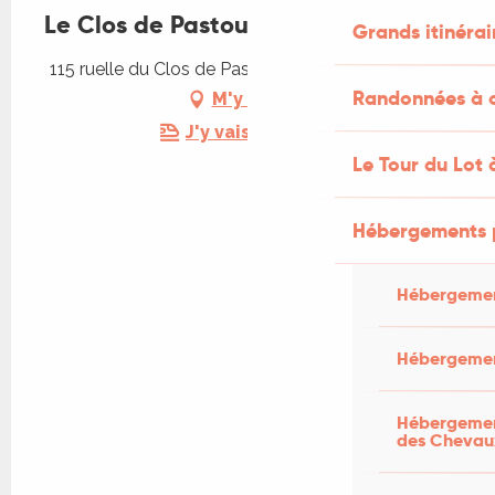
Le Clos de Pastournel
Grands itinérai
115 ruelle du Clos de Pastournel, 46120 Le Bourg
Randonnées à c
M'y rendre
J'y vais en train !
Le Tour du Lot 
Hébergements 
Hébergemen
Hébergemen
Hébergement
des Chevau