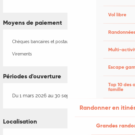
Vol libre
Moyens de paiement
Randonnées
Chèques bancaires et postaux
Multi-activi
Virements
Escape game
Périodes d'ouverture
Top 10 des a
famille
Du 1 mars 2026 au 30 septembre 2026
Randonner en itiné
Localisation
Grandes rando