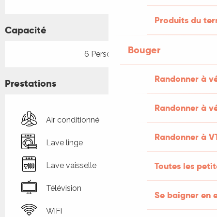
Produits du ter
Capacité
Bouger
6 Personne(s)
Randonner à v
Prestations
Randonner à vé
Air conditionné
Randonner à V
Lave linge
Toutes les peti
Lave vaisselle
Télévision
Se baigner en e
WiFi