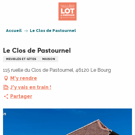
Aller
au
contenu
principal
Accueil
Le Clos de Pastournel
Le Clos de Pastournel
MEUBLÉS ET GÎTES
MAISON
115 ruelle du Clos de Pastournel, 46120 Le Bourg
M'y rendre
J'y vais en train !
Partager