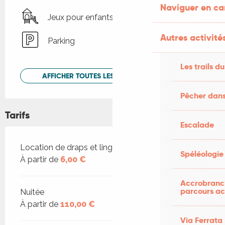
Naviguer en c
Jeux pour enfants / Espace jeux
Autres activités
Parking
Les trails du
AFFICHER TOUTES LES PRESTATIONS
Pêcher dans
Tarifs
Escalade
Tarifs 2026
Location de draps et linge de maison
Spéléologie
À partir de
6,00 €
Accrobranch
parcours ac
Nuitée
À partir de
110,00 €
Via Ferrata