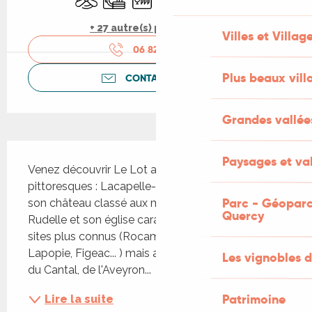
+ 27 autre(s) prestation(s)
Villes et Villag
06 82 15 40
▒▒
Plus beaux vill
CONTACTEZ-NOUS
Grandes vallée
Description
Paysages et val
Venez découvrir Le Lot avec ses villages 
pittoresques : Lacapelle-Marival à 3 kms avec 
Parc - Géoparc
son château classé aux monuments historiques, 
Quercy
Rudelle et son église caractéristique ou d'autres 
sites plus connus (Rocamadour, Saint-Cyr 
Lapopie, Figeac... ) mais aussi vous serez proche 
Les vignobles d
du Cantal, de l'Aveyron...
Patrimoine
Lire la suite