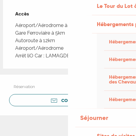
Le Tour du Lot 
Accès
Accès
Hébergements 
Aéroport/Aérodrome à 120km
Gare Ferroviaire à 5km
Autoroute à 12km
Hébergemen
Aéroport/Aérodrome
Arrêt liO Car : LAMAGDELAINE - Bourg à 397m
Hébergemen
Hébergement
des Chevau
Réservation
Hébergement
CONTACTER
Séjourner
Sites de visites