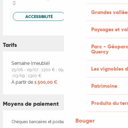
Grandes vallée
ACCESSIBILITÉ
Paysages et val
Tarifs
Parc - Géoparc
Quercy
Tarifs 2026
Semaine (meublé)
Les vignobles d
25/06 - 09/07 : 1300 € ; 09/07 - 20/08 :1500 € ; 20/08
-03/09 : 1300 €
À partir de
1 500,00 €
Patrimoine
Produits du ter
Moyens de paiement
Bouger
Chèques bancaires et postaux