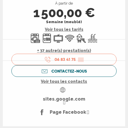
À partir de
1 500,00 €
Semaine (meublé)
Voir tous les tarifs
Lave linge
Lave vaisselle
Télévision
WiFi
Jeux pour enfants / Espa
Piscine
+ 37 autre(s) prestation(s)
06 83 41 75
▒▒
CONTACTEZ-NOUS
Voir tous les contacts
sites.google.com
Page Facebook