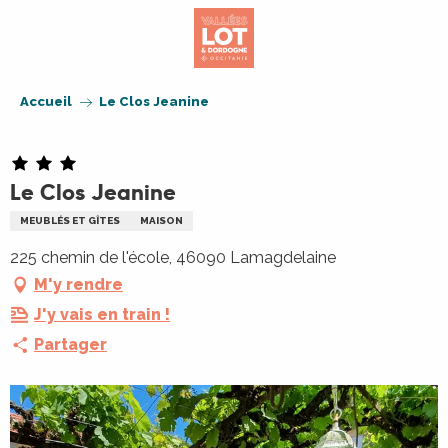
Aller
au
contenu
principal
Accueil
Le Clos Jeanine
Le Clos Jeanine
MEUBLÉS ET GÎTES
MAISON
225 chemin de l'école, 46090 Lamagdelaine
M'y rendre
J'y vais en train !
Partager