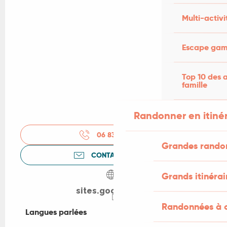
Multi-activi
Escape game
Top 10 des a
famille
Randonner en itiné
06 83 41 75
▒▒
Grandes rando
CONTACTEZ-NOUS
Grands itinérai
sites.google.com
Randonnées à c
Langues parlées
Langues parlées