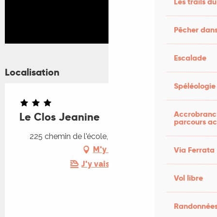
Les trails du
Pêcher dans
Escalade
Localisation
Spéléologie
Accrobranch
Le Clos Jeanine
parcours ac
225 chemin de l'école, 46090 Lamagdelaine
M'y rendre
Via Ferrata
J'y vais en train !
Vol libre
Randonnées