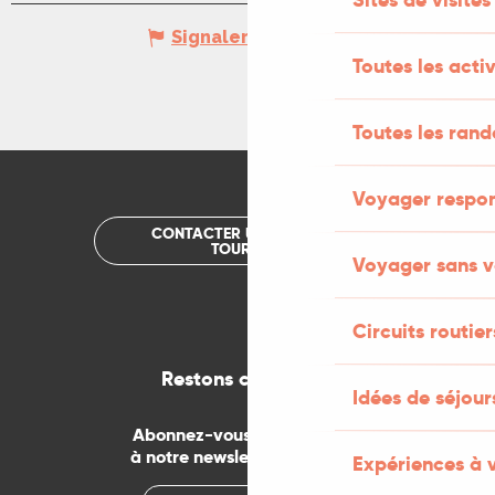
Signaler une erreur
Toutes les activ
Toutes les ran
Voyager respo
CONTACTER UN OFFICE DE
TOURISME
Voyager sans v
Circuits routier
Restons connectés
Idées de séjou
Abonnez-vous gratuitement
à notre newsletter mensuelle
Expériences à 