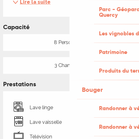
Lire la suite
Parc - Géoparc
Quercy
Capacité
Les vignobles d
8 Personne(s)
Patrimoine
3 Chambre(s)
Produits du ter
Prestations
Bouger
Randonner à v
Lave linge
Lave vaisselle
Randonner à vé
Télévision