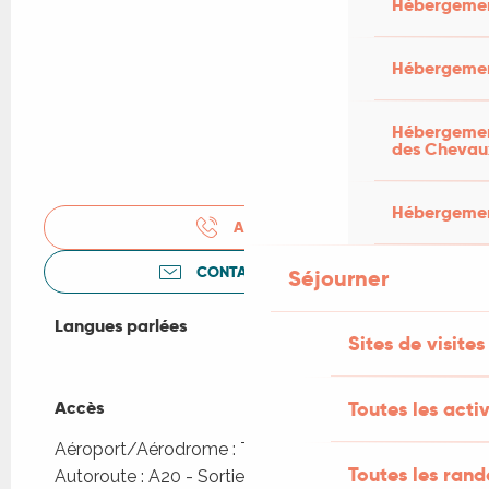
Hébergemen
Hébergemen
Hébergement
des Chevau
Hébergement
APPELER
CONTACTEZ-NOUS
Séjourner
Langues parlées
Langues parlées
Sites de visites
Accès
Accès
Toutes les activ
Aéroport/Aérodrome : Toulouse à 152km
Toutes les ran
Autoroute : A20 - Sortie 58