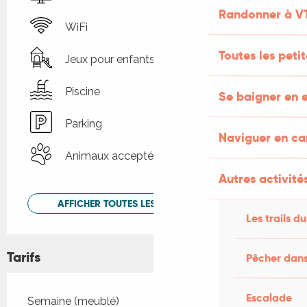
Randonner à V
WiFi
Toutes les peti
Jeux pour enfants / Espace jeux
Piscine
Se baigner en e
Parking
Naviguer en c
Animaux acceptés
Autres activités
AFFICHER TOUTES LES PRESTATIONS
Les trails du
Tarifs
Pêcher dans
Escalade
Tarifs 2026
Semaine (meublé)