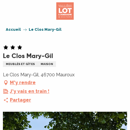
Aller
au
contenu
principal
Accueil
Le Clos Mary-Gil
Le Clos Mary-Gil
MEUBLÉS ET GÎTES
MAISON
Le Clos Mary-Gil, 46700 Mauroux
M'y rendre
J'y vais en train !
Partager