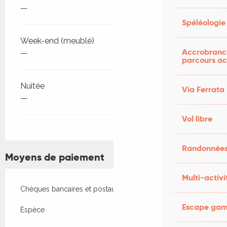
—
Spéléologie
Week-end (meublé)
Accrobranch
—
parcours ac
Nuitée
Via Ferrata
—
Vol libre
Randonnées
Moyens de paiement
Multi-activi
Chèques bancaires et postaux
Escape game
Espèce