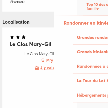
Virements
Top 10 des a
famille
Localisation
Randonner en itiné
Grandes rando
Le Clos Mary-Gil
Grands itinérai
Le Clos Mary-Gil, 46700 Mauroux
M'y rendre
Randonnées à c
J'y vais en train !
Le Tour du Lot 
Hébergements 