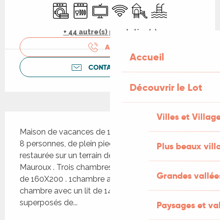
Lave linge
Lave vaisselle
Télévision
WiFi
Jeux pour enfants / Espa
Piscine
+ 44 autre(s) prestation(s)
APPELER
Accueil
CONTACTEZ-NOUS
Découvrir le Lot
Villes et Villag
Description
Maison de vacances de 110 m² au calme pour 6 à 
8 personnes, de plein pied en pierre entièrement 
Plus beaux vill
restaurée sur un terrain de 1ha à 1km du village de 
Mauroux . Trois chambres : 1 chambre avec un lit 
Grandes vallée
de 160X200 . 1chambre avec un lit de 140X190 . 1 
chambre avec un lit de 140X190 et 2 lit 
superposés de...
Paysages et val