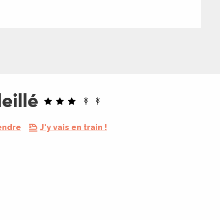
eillé
endre
J'y vais en train !