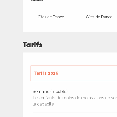
Gîtes de France
Gîtes de France
Tarifs
Tarifs 2026
Tarifs 2027
Semaine (meublé)
Les enfants de moins de moins 2 ans ne so
la capacité.
ages