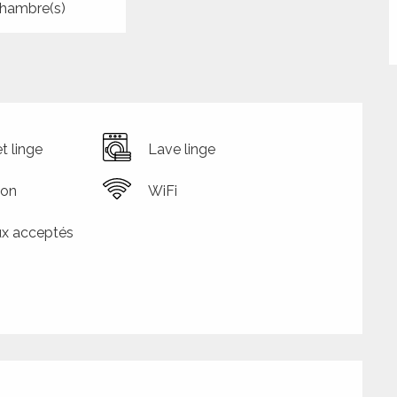
hambre(s)
t linge
Lave linge
ion
WiFi
x acceptés
tions