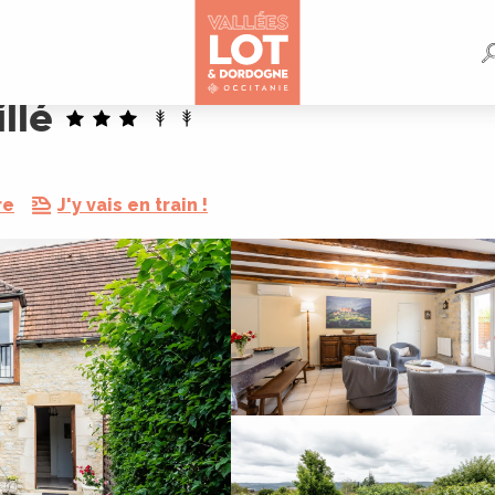
llé
re
J'y vais en train !