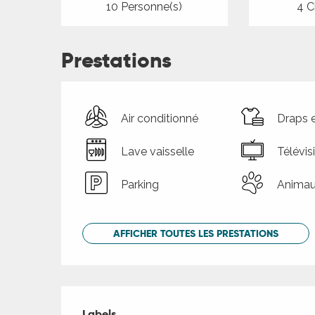
10 Personne(s)
4 C
Prestations
Air conditionné
Draps e
Lave vaisselle
Télévis
Parking
Animau
AFFICHER TOUTES LES PRESTATIONS
Offres de presta
Labels
Labels