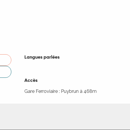
Langues parlées
Langues parlées
Accès
Accès
Gare Ferroviaire : Puybrun à 468m