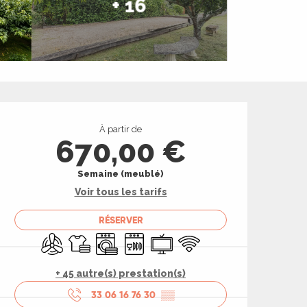
+ 16
Ouverture et coord
À partir de
670,00 €
Semaine (meublé)
Voir tous les tarifs
RÉSERVER
Air conditionné
Draps et linge
Lave linge
Lave vaisselle
Télévision
WiFi
+ 45 autre(s) prestation(s)
33 06 16 76 30
▒▒