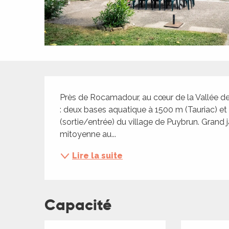
ches,
 et
car
ues
a
Description
ents
Près de Rocamadour, au cœur de la Vallée de 
es
: deux bases aquatique à 1500 m (Tauriac) et 
(sortie/entrée) du village de Puybrun. Grand ja
ents
mitoyenne au...
es
ités
Lire la suite
ames
piste
Capacité
 faire