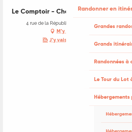
Randonner en itiné
Le Comptoir - Chez "L"
4 rue de la République, 46100 Figeac
Grandes rando
M'y rendre
J'y vais en train !
Grands itinérai
Randonnées à c
Le Tour du Lot 
Hébergements 
Hébergemen
Hébergemen