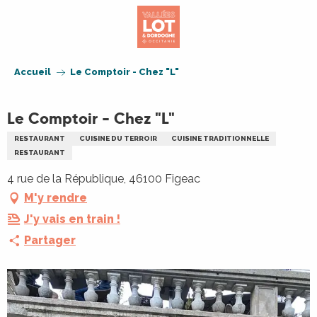
Aller
au
contenu
principal
Accueil
Le Comptoir - Chez "L"
Le Comptoir - Chez "L"
RESTAURANT
CUISINE DU TERROIR
CUISINE TRADITIONNELLE
RESTAURANT
4 rue de la République, 46100 Figeac
M'y rendre
J'y vais en train !
Partager