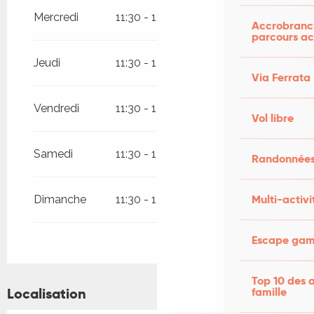
Mercredi
11:30 - 14:00
18:30 - 22:00
Accrobranch
parcours ac
Jeudi
11:30 - 14:00
18:30 - 22:00
Via Ferrata
Vendredi
11:30 - 14:00
18:30 - 22:00
Vol libre
Samedi
11:30 - 14:00
18:30 - 22:00
Randonnées
Multi-activi
Dimanche
11:30 - 14:00
18:30 - 22:00
Escape game
Top 10 des a
Localisation
famille