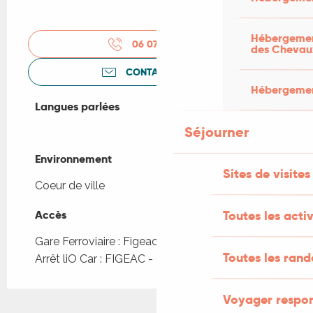
Hébergement
06 07 09 60
▒▒
des Chevau
CONTACTEZ-NOUS
Hébergement
Langues parlées
Langues parlées
Séjourner
Environnement
Environnement
Sites de visites
Coeur de ville
Toutes les activ
Accès
Accès
Gare Ferroviaire : Figeac à 852m
Toutes les ran
Arrêt liO Car : FIGEAC - Gare routière à 422m
Voyager respo