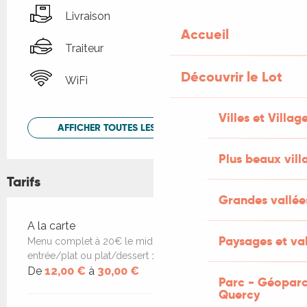
Livraison
Accueil
Traiteur
Découvrir le Lot
WiFi
Villes et Villag
AFFICHER TOUTES LES PRESTATIONS
Plus beaux vill
Tarifs
Grandes vallée
Tarifs 2026
A la carte
Paysages et val
Menu complet à 20€ le midi, plat du jour 12€,
entrée/plat ou plat/dessert 16€
De
12,00 €
à
30,00 €
Parc - Géoparc
Quercy