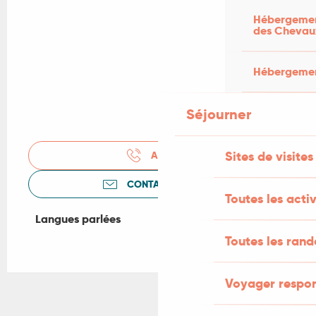
Hébergement
des Chevau
Hébergement
Séjourner
Sites de visites
APPELER
CONTACTEZ-NOUS
Toutes les activ
Langues parlées
Langues parlées
Toutes les ran
Voyager respo