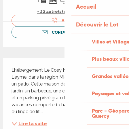
Accueil
+ 22 autre(s) prestation(s)
APPELER
Découvrir le Lot
CONTACTEZ-NOUS
Villes et Villag
Plus beaux vill
Description
L’hébergement Le Cosy Nid vous accueille à 
Grandes vallée
Leyme, dans la région Midi-Pyrénées. Il comprend 
un patio. Cette maison de vacances possède un 
jardin, un barbecue, une connexion Wi-Fi gratuite 
Paysages et val
et un parking privé gratuit. Cette maison de 
vacances comporte 1 chambre, 1 salle de bains, 
Parc - Géoparc
du linge de lit,...
Quercy
Lire la suite