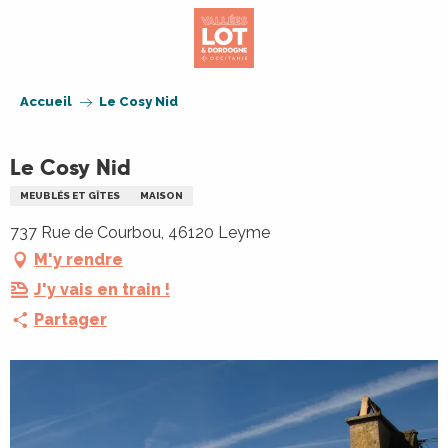
Aller
au
contenu
principal
Accueil
Le Cosy Nid
Le Cosy Nid
MEUBLÉS ET GÎTES
MAISON
737 Rue de Courbou, 46120 Leyme
M'y rendre
J'y vais en train !
Partager