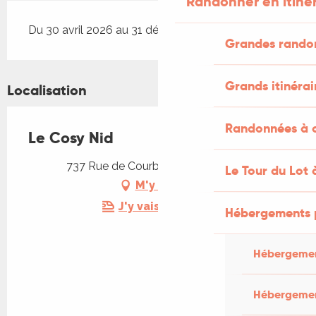
Randonner en itiné
Du 30 avril 2026 au 31 décembre 2026
Grandes rando
Grands itinérai
Localisation
Randonnées à c
Le Cosy Nid
737 Rue de Courbou, 46120 Leyme
Le Tour du Lot 
M'y rendre
J'y vais en train !
Hébergements 
Hébergemen
Hébergemen