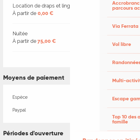
Accrobranch
Location de draps et linge de maison
parcours ac
À partir de
0,00 €
Via Ferrata
Nuitée
À partir de
75,00 €
Vol libre
Randonnées
Moyens de paiement
Multi-activi
Espèce
Escape game
Paypal
Top 10 des a
famille
Périodes d'ouverture