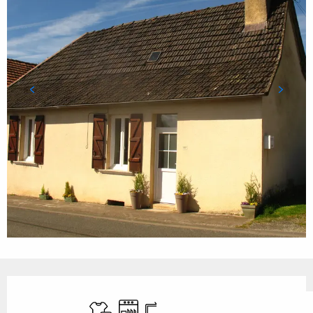
Ouverture et coordonnées
Draps et linge
Lave vaisselle
Télévision
WiFi
Parking