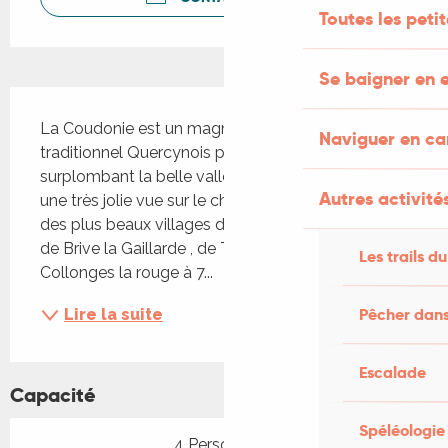
Toutes les peti
Se baigner en e
Description
La Coudonie est un magnifique manoir 
Naviguer en c
traditionnel Quercynois posé en pleine nature 
surplombant la belle vallée de la tourmente avec 
Autres activités
une très jolie vue sur le château de Turenne, un 
des plus beaux villages de France. Situé à 15 km 
de Brive la Gaillarde , de Turenne à 2 km , de 
Les trails du
Collonges la rouge à 7...
Pêcher dans
Lire la suite
Escalade
Capacité
Spéléologie
4 Personne(s)