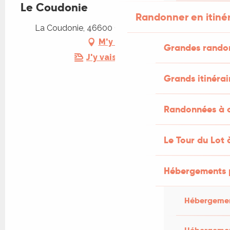
Le Coudonie
Randonner en itiné
La Coudonie, 46600 Cressensac-Sarrazac
M'y rendre
Grandes rando
J'y vais en train !
Grands itinérai
Randonnées à c
Le Tour du Lot 
Hébergements 
Hébergemen