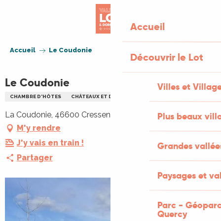
Aller
au
Accueil
contenu
principal
Accueil
Le Coudonie
Découvrir le Lot
Le Coudonie
Villes et Villag
CHAMBRE D'HÔTES
CHÂTEAUX ET DEMEURES DE PRESTIGE
La Coudonie, 46600 Cressensac-Sarrazac
Plus beaux vill
M'y rendre
J'y vais en train !
Grandes vallée
Partager
Paysages et val
Parc - Géoparc
Quercy