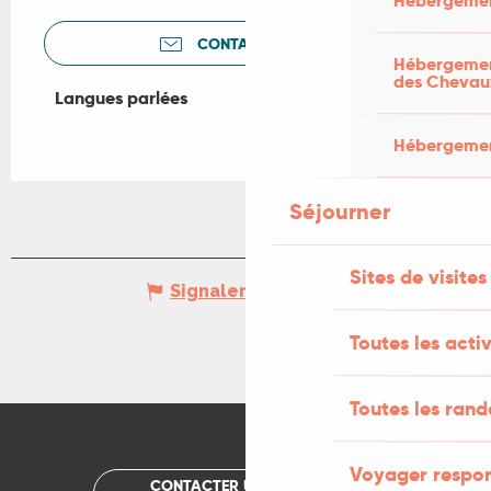
Hébergemen
CONTACTEZ-NOUS
Hébergement
des Chevau
Langues parlées
Langues parlées
Hébergement
Séjourner
Sites de visites
Signaler une erreur
Toutes les activ
Toutes les ran
Voyager respo
CONTACTER UN OFFICE DE