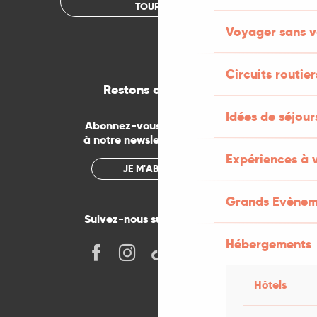
TOURISME
Voyager sans v
Circuits routier
Restons connectés
Idées de séjou
Abonnez-vous gratuitement
à notre newsletter mensuelle
Expériences à 
JE M'ABONNE
Grands Evènem
Suivez-nous sur les réseaux !
Hébergements
Hôtels