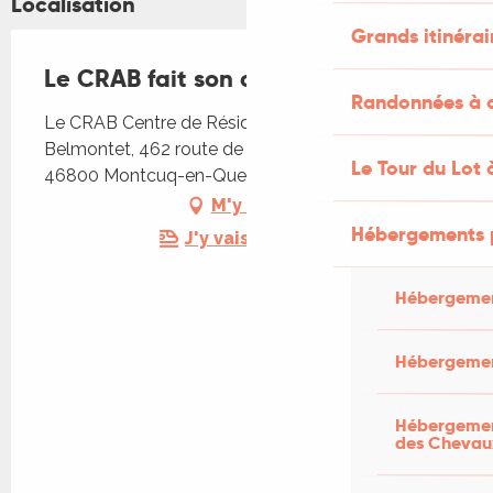
Localisation
Grands itinérai
Le CRAB fait son cirque !
Randonnées à c
Le CRAB Centre de Résidence Artistique
Belmontet, 462 route de la Gariotte, Belmontet,
Le Tour du Lot 
46800 Montcuq-en-Quercy-Blanc
M'y rendre
Hébergements 
J'y vais en train !
Hébergemen
Hébergemen
Hébergement
des Chevau