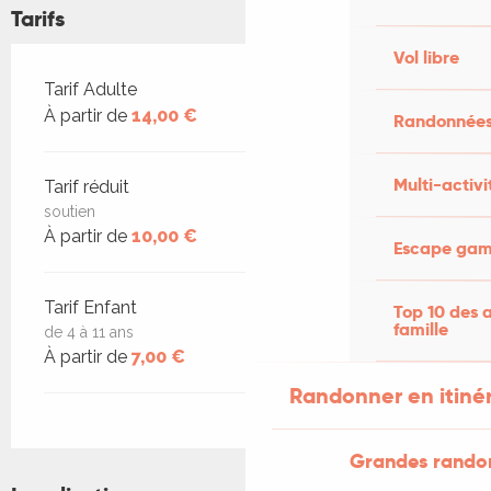
Tarifs
Vol libre
Tarifs 2026
Tarif Adulte
À partir de
14,00 €
Randonnées
Multi-activi
Tarif réduit
soutien
À partir de
10,00 €
Escape game
Tarif Enfant
Top 10 des a
famille
de 4 à 11 ans
À partir de
7,00 €
Randonner en itiné
Grandes rando