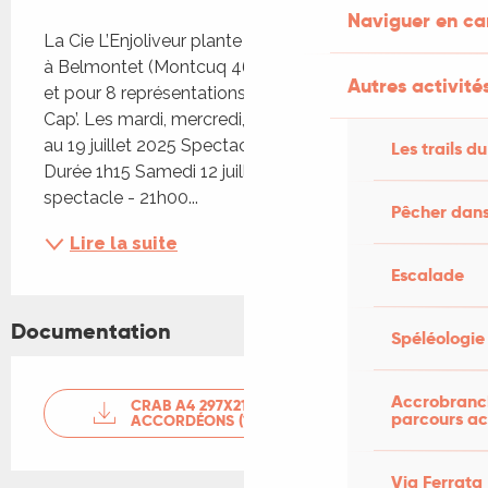
Description
Naviguer en c
La Cie L’Enjoliveur plante son chapiteau, au CRAB 
à Belmontet (Montcuq 46) pendant 2 semaines 
Autres activités
et pour 8 représentations, pour son spectacle 
Cap’. Les mardi, mercredi, vendredi & samedi du 8 
au 19 juillet 2025 Spectacle Tout public - 21h ​
Les trails du
Durée 1h15 Samedi 12 juillet 2025 Cap' - Le 
spectacle - 21h00...
Pêcher dans
Lire la suite
Escalade
Documentation
Spéléologie
Accrobranch
CRAB A4 297X210 RV 2 PLIS
parcours ac
ACCORDÉONS (1)
Via Ferrata