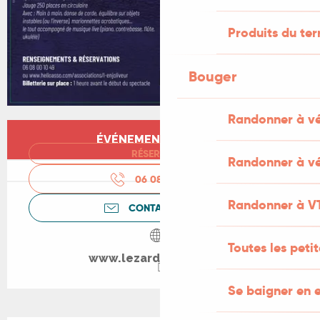
Produits du ter
Bouger
Randonner à v
Ouverture et coordonnées
ÉVÉNEMENT TERMINÉ
RÉSERVER
Randonner à vé
06 08 00 10
▒▒
Randonner à V
CONTACTEZ-NOUS
Toutes les peti
www.lezarddelarue.org
Se baigner en e