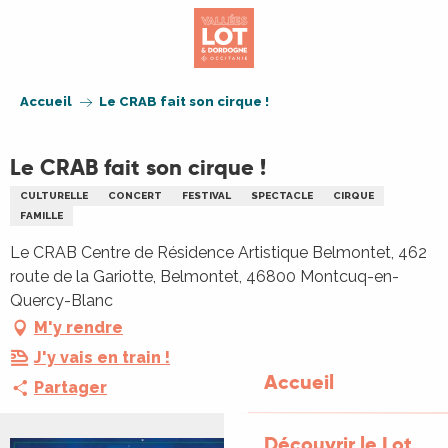
Aller
au
contenu
principal
Accueil
Le CRAB fait son cirque !
Le CRAB fait son cirque !
CULTURELLE
CONCERT
FESTIVAL
SPECTACLE
CIRQUE
FAMILLE
Le CRAB Centre de Résidence Artistique Belmontet, 462
route de la Gariotte, Belmontet, 46800 Montcuq-en-
Quercy-Blanc
M'y rendre
J'y vais en train !
Accueil
Partager
Découvrir le Lot