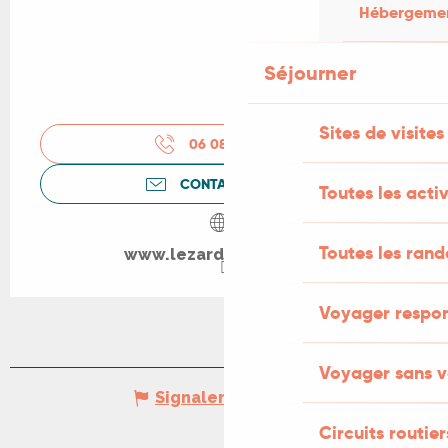
Hébergement
Séjourner
Sites de visites
06 08 00 10
▒▒
CONTACTEZ-NOUS
Toutes les activ
Toutes les ran
www.lezarddelarue.org
Voyager respo
Voyager sans v
Signaler une erreur
Circuits routier