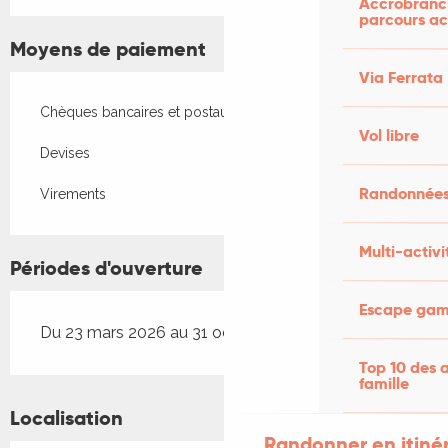
Accrobranch
parcours ac
Moyens de paiement
Via Ferrata
Chèques bancaires et postaux
Vol libre
Devises
Randonnées
Virements
Multi-activi
Périodes d'ouverture
Escape game
Du 23 mars 2026 au 31 octobre 2026
Top 10 des a
famille
Localisation
Randonner en itiné