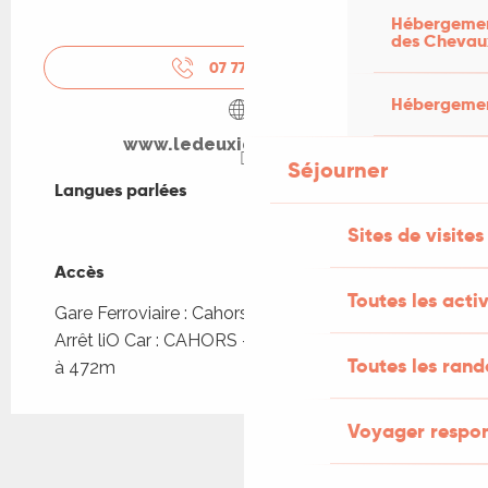
Hébergement
des Chevau
07 77 26 64
▒▒
Hébergement
www.ledeuxiemesouffle.fr
Séjourner
Langues parlées
Langues parlées
Sites de visites
Accès
Accès
Toutes les activ
Gare Ferroviaire : Cahors à 937m
Arrêt liO Car : CAHORS - Octroi Pont L Philippe
Toutes les ran
à 472m
Voyager respo