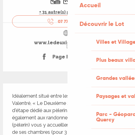
Accueil
+ 31 autre(s) prestation(s)
07 77 26 64
▒▒
Découvrir le Lot
Villes et Villag
www.ledeuxiemesouffle.fr
Page Facebook
Plus beaux vill
Grandes vallée
Description
Paysages et val
Idéalement situé entre les ponts Louis-Philippe et 
Valentré, « Le Deuxième Souffle » est un gîte 
d'étape dédié aux pèlerins à pied ou en vélo, mais 
Parc - Géoparc
également aux randonneurs de passage. Jacques 
Quercy
(pèlerin) vous y accueillera avec plaisir dans l’une 
de ses chambres (pour 3 ou 4), dans le dortoir (5...