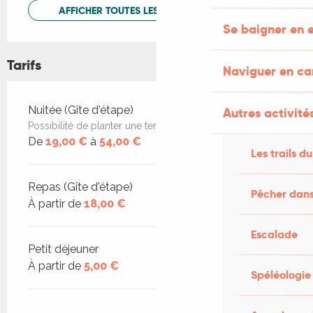
AFFICHER TOUTES LES PRESTATIONS
Se baigner en e
Tarifs
Naviguer en c
Tarifs 2026
Nuitée (Gîte d'étape)
Autres activités
Possibilité de planter une tente dans le jardin (7€/p.)
De
19,00 €
à
54,00 €
Les trails du
Repas (Gîte d'étape)
Pêcher dans
À partir de
18,00 €
Escalade
Petit déjeuner
À partir de
5,00 €
Spéléologie