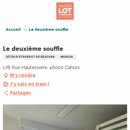
Aller
au
contenu
principal
Accueil
Le deuxième souffle
Le deuxième souffle
GÎTES D'ÉTAPES ET DE SÉJOURS
MAISON
178 Rue Hautesserre, 46000 Cahors
M'y rendre
J'y vais en train !
Partager