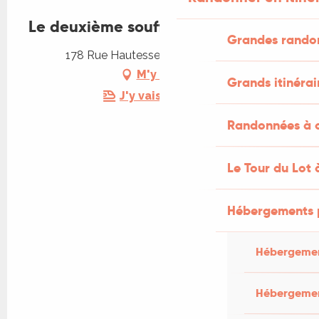
Le deuxième souffle
Grandes rando
178 Rue Hautesserre, 46000 Cahors
M'y rendre
Grands itinérai
J'y vais en train !
Randonnées à c
Le Tour du Lot 
Hébergements 
Hébergemen
Hébergemen