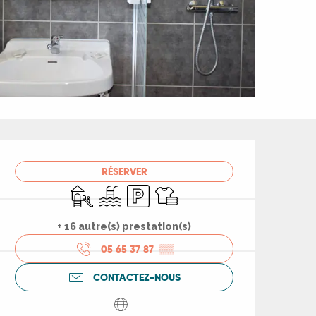
Ouverture et coord
RÉSERVER
Jeux pour enfants / Espace jeux
Piscine
Parking
Draps et linge
+ 16 autre(s) prestation(s)
05 65 37 87
▒▒
CONTACTEZ-NOUS