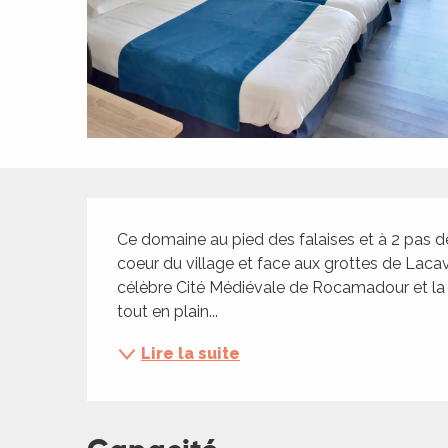
ches,
 et
car
ues
a
ents
Description
es
Ce domaine au pied des falaises et à 2 pas d
ents
coeur du village et face aux grottes de Lacav
es
ités
célèbre Cité Médiévale de Rocamadour et la t
tout en plain...
ames
piste
Lire la suite
 faire