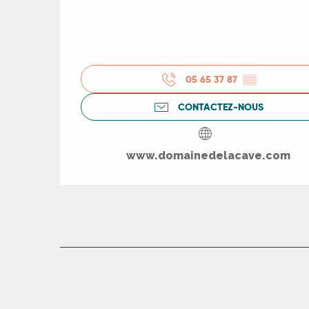
ts
rs
05 65 37 87
▒▒
ns
CONTACTEZ-NOUS
ue
www.domainedelacave.com