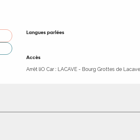
Langues parlées
Langues parlées
Accès
Accès
Arrêt liO Car : LACAVE - Bourg Grottes de Lacav