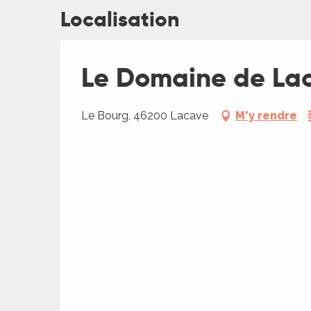
Localisation
Le Domaine de La
Le Bourg, 46200 Lacave
M'y rendre
R