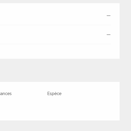
—
—
cances
Espèce