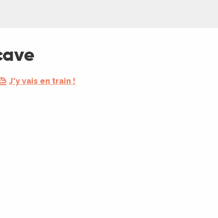
cave
J'y vais en train !