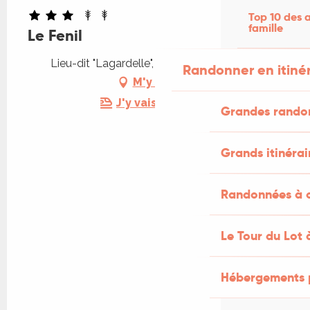
Top 10 des a
famille
Le Fenil
Lieu-dit "Lagardelle", 46500 Rocamadour
Randonner en itiné
M'y rendre
J'y vais en train !
Grandes rando
Grands itinérai
Randonnées à c
Le Tour du Lot 
Hébergements 