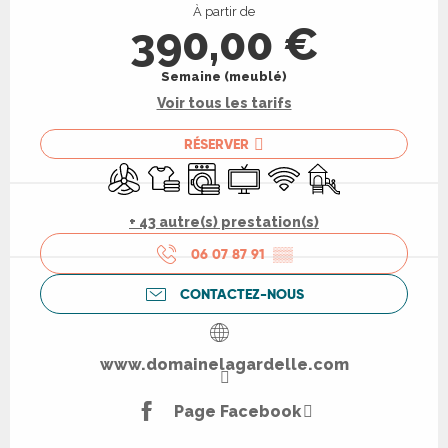
À partir de
390,00 €
Semaine (meublé)
Voir tous les tarifs
RÉSERVER
Air conditionné
Draps et linge
Lave linge
Télévision
WiFi
Jeux pour enfants 
+ 43 autre(s) prestation(s)
06 07 87 91
▒▒
CONTACTEZ-NOUS
www.domainelagardelle.com
Page Facebook