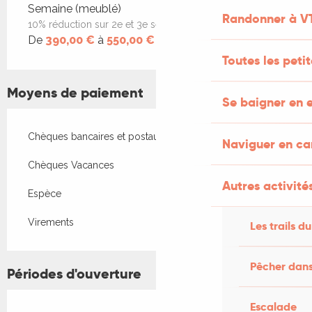
Tarifs 2026
Semaine (meublé)
Randonner à V
10% réduction sur 2e et 3e semaine
De
390,00 €
à
550,00 €
Toutes les peti
Moyens de paiement
Se baigner en e
Chèques bancaires et postaux
Naviguer en c
Chèques Vacances
Autres activités
Espèce
Virements
Les trails du
Pêcher dans
Périodes d'ouverture
Escalade