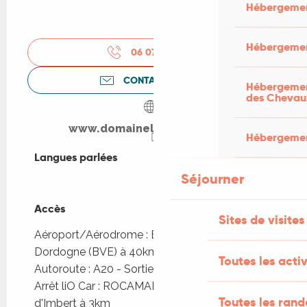
Hébergemen
Hébergemen
06 07 87 91
▒▒
CONTACTEZ-NOUS
Hébergement
des Chevau
www.domainelagardelle.com
Hébergement
Langues parlées
Langues parlées
Séjourner
Accès
Accès
Sites de visites
Aéroport/Aérodrome : Brive, Vallée de la
Dordogne (BVE) à 40km
Toutes les activ
Autoroute : A20 - Sortie 54,55 ou 56
Arrêt liO Car : ROCAMADOUR - Ferme Borie
Toutes les ran
d'Imbert à 3km