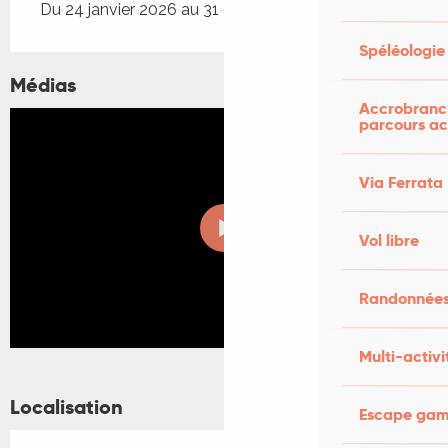
Du 24 janvier 2026 au 31 décembre 2026
Spéléologie
Médias
Accrobranch
parcours ac
Via Ferrata
Vol libre
Randonnées
Multi-activi
Localisation
Escape game