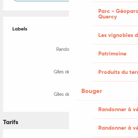
Parc - Géoparc
Quercy
Offres de prestations
Labels
Labels
Les vignobles d
Rando Etape
Patrimoine
Produits du ter
Gîtes de France
Bouger
Gîtes de France
Randonner à v
Tarifs
Randonner à vé