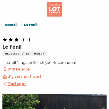
Aller
au
contenu
principal
Accueil
Le Fenil
Le Fenil
MEUBLÉS ET GÎTES
MAISON
Lieu-dit "Lagardelle", 46500 Rocamadour
M'y rendre
J'y vais en train !
Partager