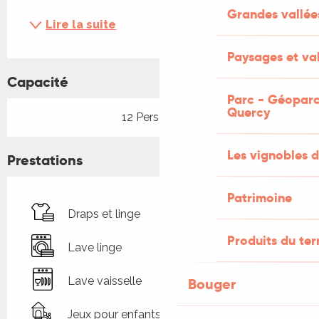
Grandes vallée
Lire la suite
Paysages et val
Capacité
Parc - Géoparc
Quercy
12 Personne(s)
Les vignobles d
Prestations
Patrimoine
Draps et linge
Produits du ter
Lave linge
Lave vaisselle
Bouger
Jeux pour enfants / Espace jeux