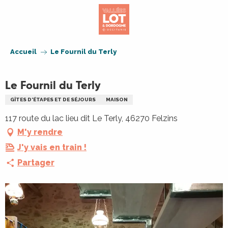
Aller
au
contenu
principal
Accueil
Le Fournil du Terly
Le Fournil du Terly
GÎTES D'ÉTAPES ET DE SÉJOURS
MAISON
117 route du lac lieu dit Le Terly, 46270 Felzins
M'y rendre
J'y vais en train !
Partager