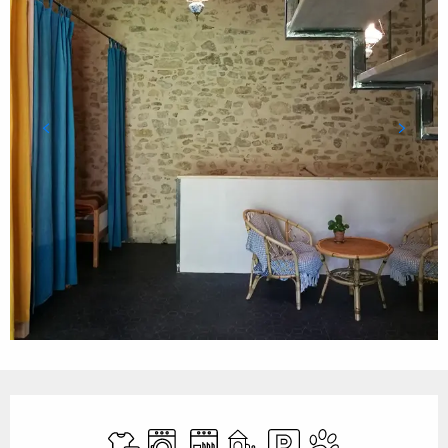
Ouverture et coordonnées
Draps et linge
Lave linge
Lave vaisselle
Jeux pour enfants / Espace je
Parking
Animaux acceptés