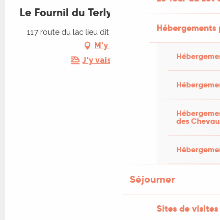
Le Fournil du Terly
Hébergements 
117 route du lac lieu dit Le Terly, 46270 Felzins
M'y rendre
Hébergemen
J'y vais en train !
Hébergemen
Hébergement
des Chevau
Hébergement
Séjourner
Sites de visites