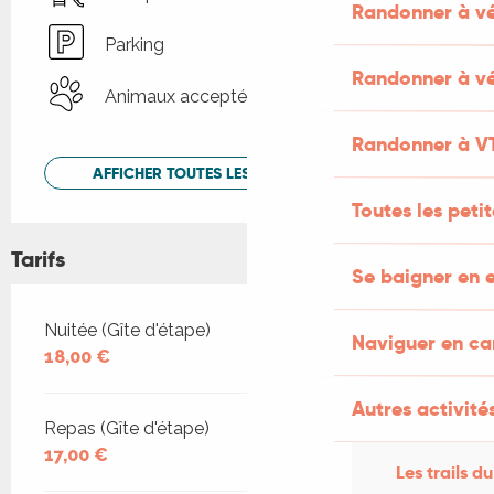
Randonner à v
Parking
Randonner à vé
Animaux acceptés
Randonner à V
AFFICHER TOUTES LES PRESTATIONS
Toutes les peti
Tarifs
Se baigner en e
Tarifs 2026
Nuitée (Gîte d'étape)
Naviguer en c
18,00 €
Autres activités
Repas (Gîte d'étape)
17,00 €
Les trails du