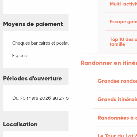
Multi-activi
Escape game
Moyens de paiement
Top 10 des a
Chèques bancaires et postaux
famille
Espèce
Randonner en itiné
Périodes d'ouverture
Grandes rando
Du 30 mars 2026 au 23 octobre 2026
Grands itinérai
Randonnées à c
Localisation
Le Tour du Lot 