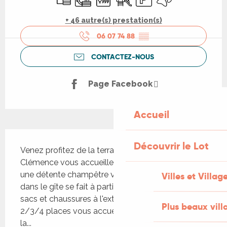
+ 46 autre(s) prestation(s)
06 07 74 88
▒▒
CONTACTEZ-NOUS
Page Facebook
Accueil
Description
Découvrir le Lot
Venez profitez de la terrasse avec vue sur le lac ! 
Clémence vous accueille dans le Gîte du Terly ou 
une détente champêtre vous attend. L' accueil 
Villes et Villag
dans le gîte se fait à partir de 16h, espace pour 
sacs et chaussures à l'extérieur. Des alcôves de 
Plus beaux vill
2/3/4 places vous accueillent pour la nuit dans 
la...