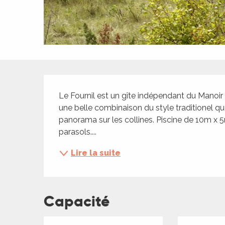
ches,
 et
car
ues
a
Description
ents
Le Fournil est un gîte indépendant du Manoir F
es
une belle combinaison du style traditionel qu
panorama sur les collines. Piscine de 10m x 5
ents
parasols....
es
ités
Lire la suite
ames
piste
Capacité
 faire