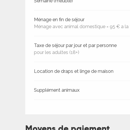
Tarifs 2026
Semaine (meublé)
Ménage en fin de séjour
Ménage avec animal domestique = 95 € a la f
Taxe de séjour par jour et par personne
pour les adultes (18+)
Location de draps et linge de maison
Supplément animaux
ages
Moyens de paiement