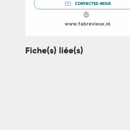
CONTACTEZ-NOUS
rs
www.fabrevieux.nl
ns
ue
Fiche(s) liée(s)