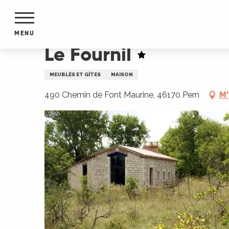
Aller
Accueil
Le Fournil
au
contenu
MENU
principal
Le Fournil
NTS
MENTS
MEUBLÉS ET GÎTES
MAISON
S
URS
490 Chemin de Font Maurine, 46170 Pern
M'
du Lot
dans
s le
e