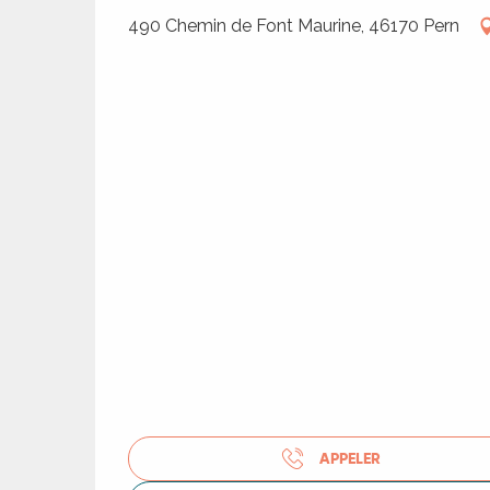
490 Chemin de Font Maurine, 46170 Pern
R
APPELER
ts