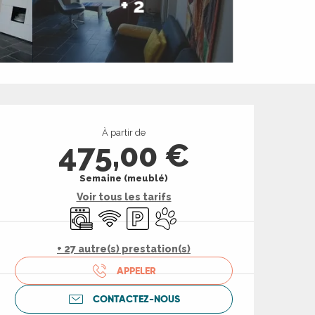
+ 2
Ouverture et coord
À partir de
475,00 €
Semaine (meublé)
Voir tous les tarifs
Lave linge
WiFi
Parking
Animaux acceptés
+ 27 autre(s) prestation(s)
APPELER
CONTACTEZ-NOUS