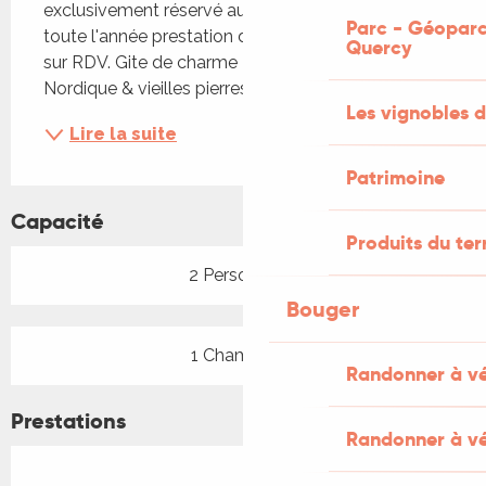
exclusivement réservé au gite et chauffé au bois 
Parc - Géoparc
toute l'année prestation de massage à domicile 
Quercy
sur RDV. Gite de charme Le Prestadou - Bain 
Nordique & vieilles pierres.
Les vignobles d
Lire la suite
Patrimoine
Capacité
Produits du ter
2 Personne(s)
Bouger
1 Chambre(s)
Randonner à v
Prestations
Randonner à vé