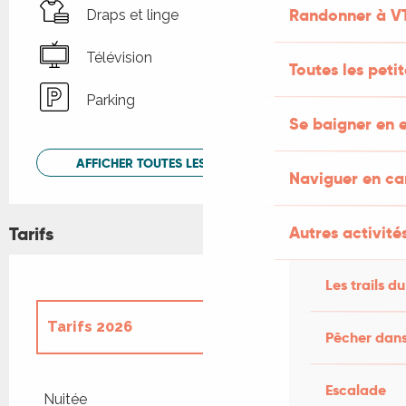
Randonner à V
Draps et linge
Télévision
Toutes les peti
Parking
Se baigner en e
AFFICHER TOUTES LES PRESTATIONS
Naviguer en c
Tarifs
Autres activités
Les trails du
Tarifs 2026
Pêcher dans
Tarifs 2027
Escalade
Nuitée