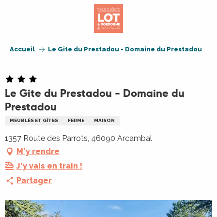
Aller
au
contenu
principal
Accueil
Le Gite du Prestadou - Domaine du Prestadou
Le Gite du Prestadou - Domaine du
Prestadou
MEUBLÉS ET GÎTES
FERME
MAISON
1357 Route des Parrots, 46090 Arcambal
M'y rendre
J'y vais en train !
Partager