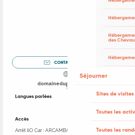
Hébergemen
Hébergemen
Hébergement
des Chevau
Hébergement
CONTACTEZ-NOUS
Séjourner
domaineduprestadou.fr
Sites de visites
Langues parlées
Langues parlées
Toutes les activ
Accès
Accès
Toutes les ran
Arrêt liO Car : ARCAMBAL - Bourg à 2km