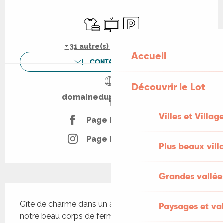
Ouverture et coordonnées
Draps et linge
Télévision
Parking
+ 31 autre(s) prestation(s)
Accueil
CONTACTEZ-NOUS
Découvrir le Lot
domaineduprestadou.fr
Villes et Villag
Page Facebook
Page Instagram
Plus beaux vill
Grandes vallée
Description
Gîte de charme dans un ancien four à pain de 
Paysages et val
notre beau corps de ferme Bain nordique 