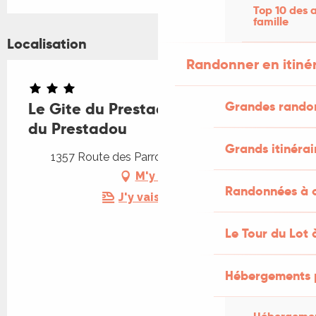
Top 10 des a
famille
Localisation
Randonner en itiné
Grandes rando
Le Gite du Prestadou - Domaine
du Prestadou
Grands itinérai
1357 Route des Parrots, 46090 Arcambal
M'y rendre
Randonnées à c
J'y vais en train !
Le Tour du Lot 
Hébergements 