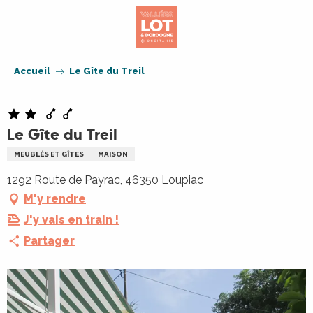
Aller
au
contenu
principal
Accueil
Le Gîte du Treil
Le Gîte du Treil
MEUBLÉS ET GÎTES
MAISON
1292 Route de Payrac, 46350 Loupiac
M'y rendre
J'y vais en train !
Partager