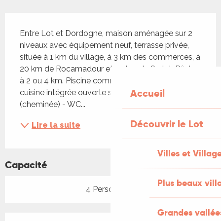
Description
Entre Lot et Dordogne, maison aménagée sur 2 
niveaux avec équipement neuf, terrasse privée, 
située à 1 km du village, à 3 km des commerces, à 
20 km de Rocamadour et 25 km de Sarlat. Pêche 
à 2 ou 4 km. Piscine commune de 12 X 6 m. RDC : 
Accueil
cuisine intégrée ouverte sur séjour et salon 
(cheminée) - WC...
Découvrir le Lot
Lire la suite
Villes et Villag
Capacité
Plus beaux vill
4 Personne(s)
Grandes vallée