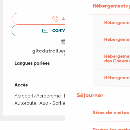
Hébergements 
APPELER
Hébergemen
CONTACTEZ-NOUS
Hébergemen
gitedutreil.wordpress.com
Hébergement
des Chevau
Langues parlées
Langues parlées
Hébergement
Accès
Accès
Séjourner
Aéroport/Aérodrome : Limoges à 153km
Autoroute : A20 - Sortie 55 ou 56
Sites de visites
Toutes les activ