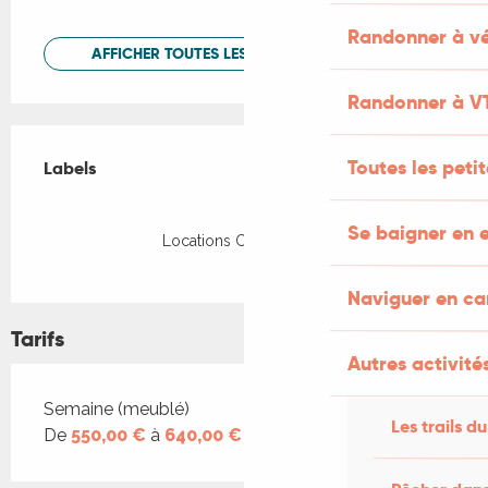
Randonner à vé
AFFICHER TOUTES LES PRESTATIONS
Randonner à V
Offres de prestations
Toutes les peti
Labels
Labels
Se baigner en e
Locations CléVacances
Naviguer en c
Tarifs
Autres activités
Tarifs 2026
Semaine (meublé)
Les trails du
De
550,00 €
à
640,00 €