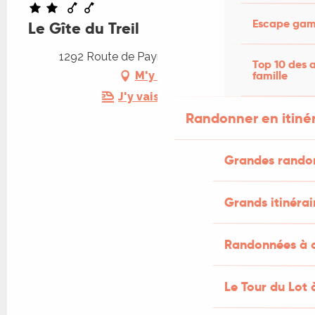
Escape game
Le Gîte du Treil
1292 Route de Payrac, 46350 Loupiac
Top 10 des a
famille
M'y rendre
J'y vais en train !
Randonner en itiné
Grandes rando
Grands itinérai
Randonnées à c
Le Tour du Lot 