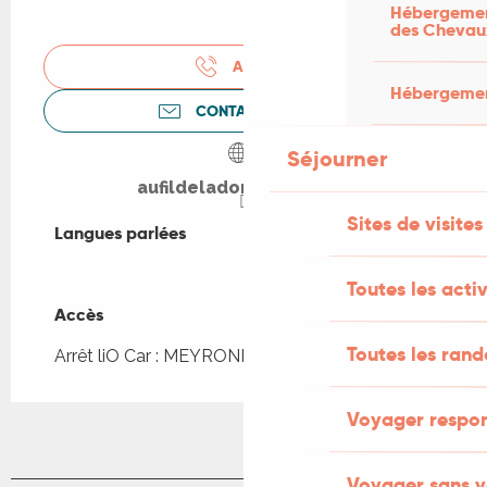
Hébergement
des Chevau
APPELER
Hébergement
CONTACTEZ-NOUS
Séjourner
aufildeladordogne.com
Sites de visites
Langues parlées
Langues parlées
Toutes les activ
Accès
Accès
Toutes les ran
Arrêt liO Car : MEYRONNE - Camping à 888m
Voyager respo
Voyager sans v