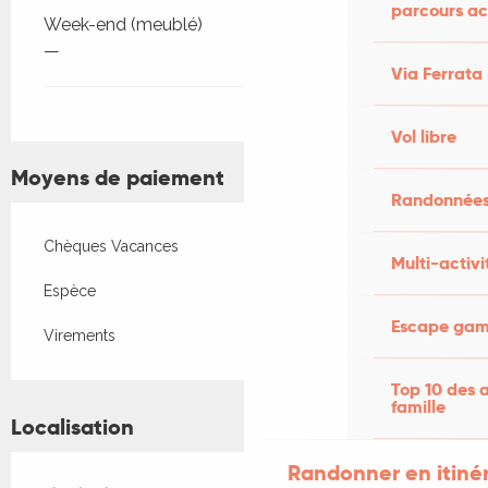
parcours ac
Week-end (meublé)
—
Via Ferrata
Vol libre
Moyens de paiement
Randonnées
Chèques Vacances
Multi-activi
Espèce
Escape game
Virements
Top 10 des a
famille
Localisation
Randonner en itiné