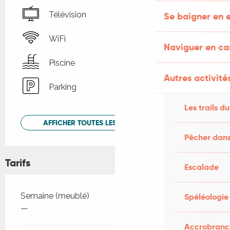
Télévision
Se baigner en e
WiFi
Naviguer en c
Piscine
Autres activités
Parking
Les trails du
AFFICHER TOUTES LES PRESTATIONS
Pêcher dans
Tarifs
Escalade
Tarifs 2026
Semaine (meublé)
Spéléologie
—
Accrobranch