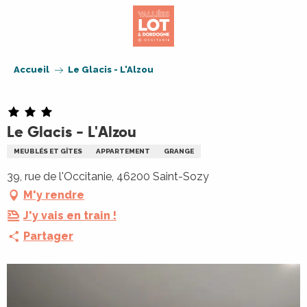
Aller
au
contenu
principal
Accueil
Le Glacis - L'Alzou
Le Glacis - L'Alzou
MEUBLÉS ET GÎTES
APPARTEMENT
GRANGE
39, rue de l'Occitanie, 46200 Saint-Sozy
M'y rendre
J'y vais en train !
Partager