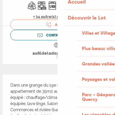
Accueil
Air conditionné
Lave linge
Lave vaisselle
Télévision
WiFi
Piscine
Découvrir le Lot
+ 34 autre(s) prestation(s)
APPELER
Villes et Villag
CONTACTEZ-NOUS
Plus beaux vill
aufildeladordogne.com
Grandes vallée
Description
Paysages et val
Dans une grange du 19e siècle rénovée, cet 
appartement de 35m2 au 1er étage est tout 
Parc - Géoparc
équipé : chauffage/climatisation, WIFI/TV, cuisine 
Quercy
équipée, lave linge. Salon avec canapé-lit. 
Commerces et rivière (bases de canoë) à 200m. 
Les vignobles d