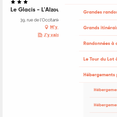
Le Glacis - L'Alzou
Grandes rando
39, rue de l'Occitanie, 46200 Saint-Sozy
Grands itinérai
M'y rendre
J'y vais en train !
Randonnées à c
Le Tour du Lot 
Hébergements 
Hébergemen
Hébergemen