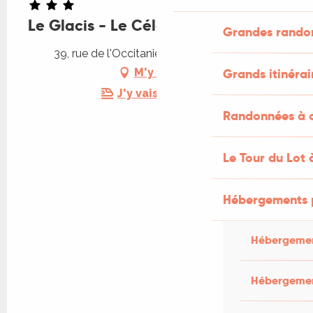
Le Glacis - Le Célé
Grandes rando
39, rue de l'Occitanie, 46200 Saint-Sozy
Grands itinérai
M'y rendre
J'y vais en train !
Randonnées à c
Le Tour du Lot 
Hébergements 
Hébergemen
Hébergemen