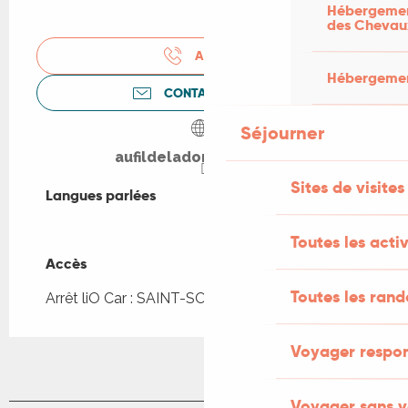
Hébergement
des Chevau
APPELER
Hébergement
CONTACTEZ-NOUS
Séjourner
aufildeladordogne.com
Sites de visites
Langues parlées
Langues parlées
Toutes les activ
Accès
Accès
Toutes les ran
Arrêt liO Car : SAINT-SOZY - Camping à 521m
Voyager respo
Voyager sans v