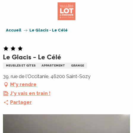
Aller
au
contenu
principal
Accueil
Le Glacis - Le Célé
Le Glacis - Le Célé
MEUBLÉS ET GÎTES
APPARTEMENT
GRANGE
39, rue de l'Occitanie, 46200 Saint-Sozy
M'y rendre
J'y vais en train !
Partager