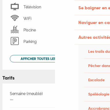
Télévision
Se baigner en e
WiFi
Naviguer en c
Piscine
Autres activités
Parking
Les trails du
AFFICHER TOUTES LES PRESTATIONS
Pêcher dans
Tarifs
Escalade
Tarifs 2026
Semaine (meublé)
Spéléologie
—
Accrobranch