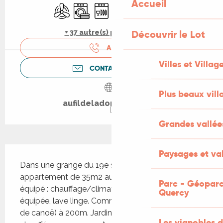
Accueil
Air conditionné
Lave linge
Lave vaisselle
Télévision
WiFi
Piscine
Découvrir le Lot
+ 37 autre(s) prestation(s)
APPELER
Villes et Villag
CONTACTEZ-NOUS
Plus beaux vill
aufildeladordogne.com
Grandes vallée
Description
Paysages et val
Dans une grange du 19e siècle rénovée, cet 
appartement de 35m2 au 1er étage est tout 
Parc - Géoparc
équipé : chauffage/climatisation, WIFI/TV, cuisine 
Quercy
équipée, lave linge. Commerces et rivière (bases 
de canoë) à 200m. Jardin et piscine intérieure 
Les vignobles d