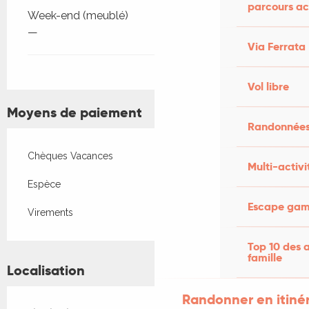
parcours ac
Week-end (meublé)
—
Via Ferrata
Vol libre
Moyens de paiement
Randonnées
Chèques Vacances
Multi-activi
Espèce
Escape game
Virements
Top 10 des a
famille
Localisation
Randonner en itiné