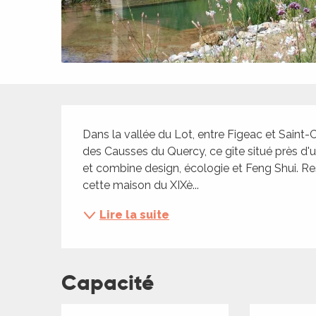
ches,
 et
car
ues
a
Description
ents
Dans la vallée du Lot, entre Figeac et Saint-
es
des Causses du Quercy, ce gîte situé près d
et combine design, écologie et Feng Shui. Re
ents
cette maison du XIXè...
es
ités
Lire la suite
ames
piste
Capacité
 faire