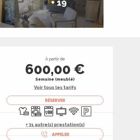
+ 19
Ouverture et coord
À partir de
600,00 €
Semaine (meublé)
Voir tous les tarifs
RÉSERVER
Draps et linge
Lave linge
Lave vaisselle
Télévision
WiFi
Parking
+ 31 autre(s) prestation(s)
APPELER