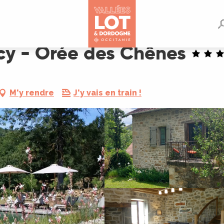
s
y - Orée des Chênes
M'y rendre
J'y vais en train !