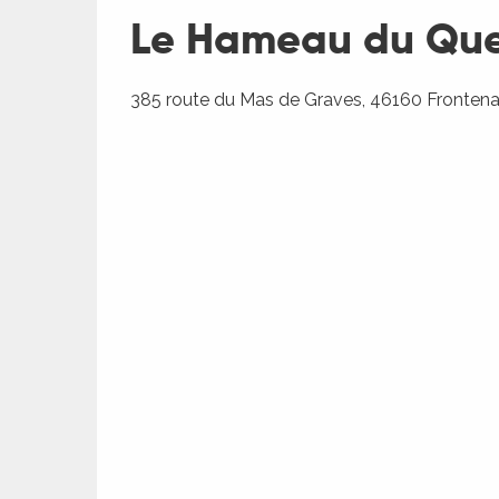
Le Hameau du Que
385 route du Mas de Graves, 46160 Fronten
R
ts
rs
ns