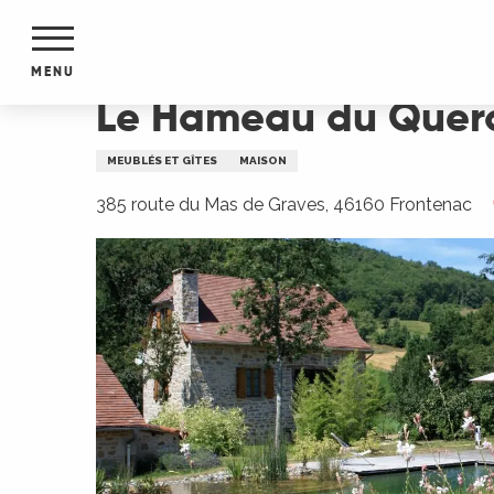
Aller
Accueil
Le Hameau du Quercy - Orée des Chêne
au
contenu
MENU
principal
Le Hameau du Querc
NTS
MENTS
MEUBLÉS ET GÎTES
MAISON
S
URS
385 route du Mas de Graves, 46160 Frontenac
du Lot
dans
s le
e