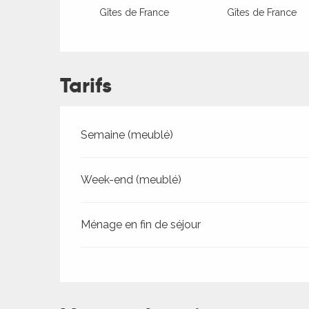
Gîtes de France
Gîtes de France
Tarifs
Tarifs 2026
Semaine (meublé)
Week-end (meublé)
Ménage en fin de séjour
ages
es