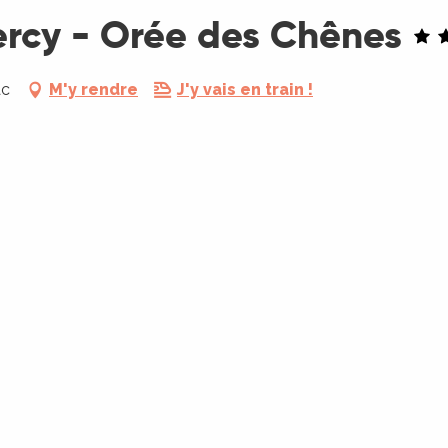
rcy - Orée des Chênes
ac
M'y rendre
J'y vais en train !