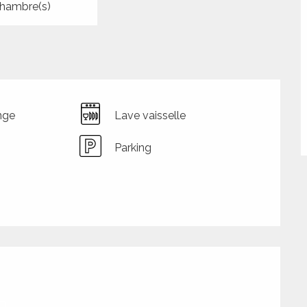
hambre(s)
nge
Lave vaisselle
Parking
tions