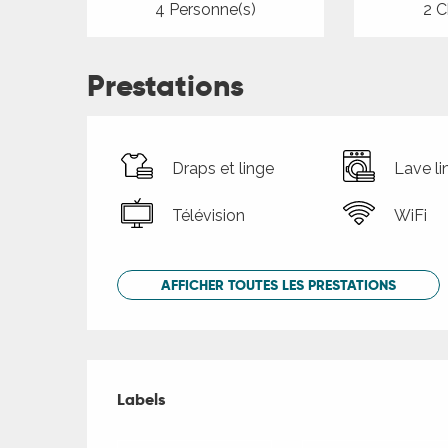
4 Personne(s)
2 C
Prestations
Draps et linge
Lave li
Télévision
WiFi
AFFICHER TOUTES LES PRESTATIONS
Offres de presta
Labels
Labels