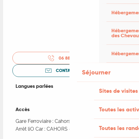
Hébergemen
Hébergement
des Chevau
Hébergement
06 88 04 60
▒▒
CONTACTEZ-NOUS
Séjourner
Langues parlées
Langues parlées
Sites de visites
Toutes les activ
Accès
Accès
Gare Ferroviaire : Cahors à 880m
Toutes les ran
Arrêt liO Car : CAHORS - Gare SNCF à 915m