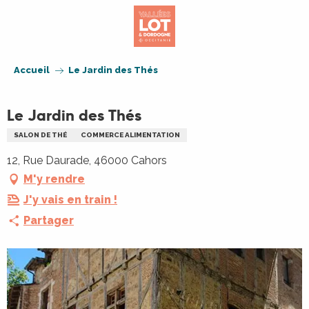
Aller
au
contenu
principal
Accueil
Le Jardin des Thés
Le Jardin des Thés
SALON DE THÉ
COMMERCE ALIMENTATION
12, Rue Daurade, 46000 Cahors
M'y rendre
J'y vais en train !
Partager