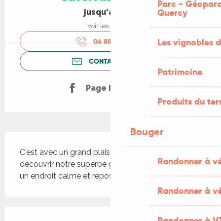
Parc - Géoparc
Quercy
jusqu'à 18:30
Voir les horaires
Les vignobles d
06 88 04 60
▒▒
CONTACTEZ-NOUS
Patrimoine
Page Facebook
Produits du ter
Bouger
Description
C'est avec un grand plaisir que nous vous ferons 
Randonner à v
découvrir notre superbe gamme de thés bio dans 
un endroit calme et reposant.
Randonner à vé
Offres de prestations
Randonner à V