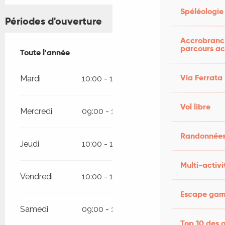
Spéléologie
Périodes d'ouverture
Accrobranch
parcours ac
Toute l'année
Toute l'année
Via Ferrata
Mardi
10:00 - 18:30
Vol libre
Mercredi
09:00 - 18:30
Randonnées
Jeudi
10:00 - 18:30
Multi-activi
Vendredi
10:00 - 18:30
Escape game
Samedi
09:00 - 18:30
Top 10 des a