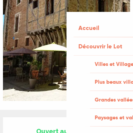
Accueil
Découvrir le Lot
Villes et Villag
Plus beaux vill
Grandes vallée
Paysages et val
Ouverture et coordonnées
Ouvert aujourd'hui