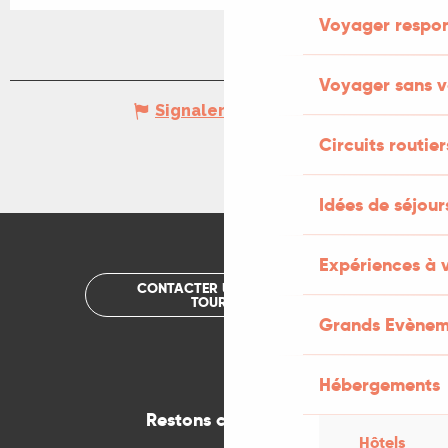
Voyager respo
Voyager sans v
Signaler une erreur
Circuits routier
Idées de séjou
Expériences à 
CONTACTER UN OFFICE DE
TOURISME
Grands Evènem
Hébergements
Restons connectés
Hôtels