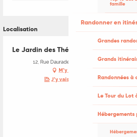
famille
Randonner en itiné
Localisation
Grandes rando
Le Jardin des Thés
Grands itinérai
12, Rue Daurade, 46000 Cahors
M'y rendre
Randonnées à c
J'y vais en train !
Le Tour du Lot 
Hébergements 
Hébergemen