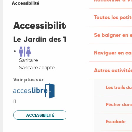
Accessibilité
Accessibilité
Fermer
Toutes les peti
Accessibilité
Se baigner en e
Le Jardin des Thés, la suite ...
Naviguer en c
Sanitaire
Sanitaire adapté
Autres activités
Voir plus sur
Les trails du
Pêcher dans
ACCESSIBILITÉ
Escalade