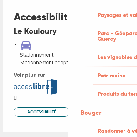
Fermer
Accessibilité
Paysages et val
Le Kouloury
Parc - Géoparc
Quercy
Stationnement
Les vignobles d
Stationnement adapté dans l'établissement
Patrimoine
Voir plus sur
Produits du ter
Bouger
ACCESSIBILITÉ
Randonner à v