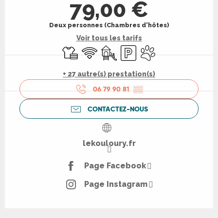
79,00 €
Deux personnes (Chambres d'hôtes)
Voir tous les tarifs
Draps et linge
WiFi
Jeux pour enfants / Espace jeux
Parking
Animaux acceptés
+ 27 autre(s) prestation(s)
06 79 90 81
▒▒
CONTACTEZ-NOUS
lekouloury.fr
Page Facebook
Page Instagram