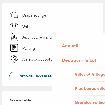
Draps et linge
WiFi
Jeux pour enfants / Espace jeux
Accueil
Parking
Découvrir le Lot
Animaux acceptés
Villes et Villag
AFFICHER TOUTES LES PRESTATIONS
Plus beaux vill
Offres de prestations
Accessibilité
Accessibilité
Grandes vallée