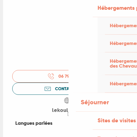
Hébergements 
Hébergemen
Hébergemen
Hébergement
des Chevau
06 79 90 81
▒▒
Hébergement
CONTACTEZ-NOUS
Séjourner
lekouloury.fr
Sites de visites
Langues parlées
Langues parlées