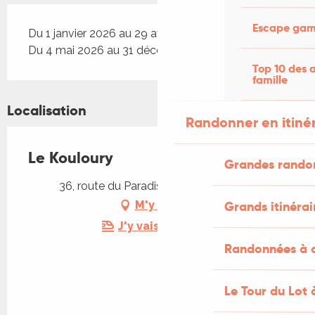
Escape game
Du 1 janvier 2026 au 29 avril 2026
Du 4 mai 2026 au 31 décembre 2026
Top 10 des a
famille
Localisation
Randonner en itiné
Le Kouloury
Grandes rando
36, route du Paradis, 46200 Meyronne
Grands itinérai
M'y rendre
J'y vais en train !
Randonnées à c
Le Tour du Lot 