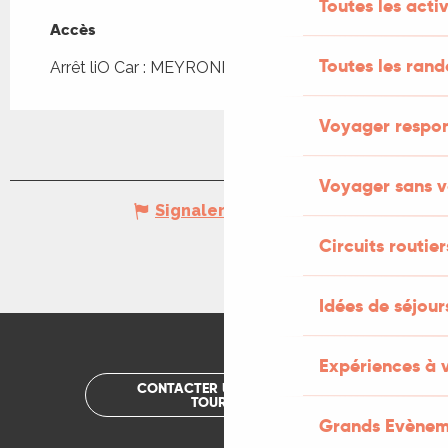
Toutes les activ
Accès
Accès
Toutes les ran
Arrêt liO Car : MEYRONNE - Camping à 567m
Voyager respo
Voyager sans v
Signaler une erreur
Circuits routier
Idées de séjou
Expériences à 
CONTACTER UN OFFICE DE
TOURISME
Grands Evènem