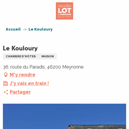
Aller
au
contenu
principal
Accueil
Le Kouloury
Le Kouloury
CHAMBRE D'HÔTES
MAISON
36, route du Paradis, 46200 Meyronne
M'y rendre
J'y vais en train !
Partager