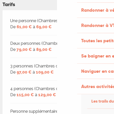
Tarifs
Randonner à vé
Tarifs 2026
Une personne (Chambres d'hôtes)
Randonner à V
De
61,00 €
à
69,00 €
Toutes les peti
Deux personnes (Chambres d'hôtes)
De
79,00 €
à
89,00 €
Se baigner en e
3 personnes (Chambres d'hôtes)
Naviguer en c
De
97,00 €
à
109,00 €
Autres activités
4 personnes (Chambres d'hôtes)
De
115,00 €
à
129,00 €
Les trails du
Personne supplémentaire (Chambres d'hôtes)