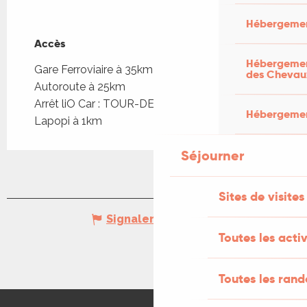
Hébergemen
Accès
Accès
Hébergement
Gare Ferroviaire à 35km
des Chevau
Autoroute à 25km
Arrêt liO Car : TOUR-DE-FAU - Embt St Cirq
Hébergement
Lapopi à 1km
Séjourner
Sites de visites
Signaler une erreur
Toutes les activ
Toutes les ran