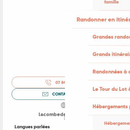
famille
Randonner en itiné
Grandes rando
Grands itinérai
Randonnées à c
07 84 56 25
▒▒
Le Tour du Lot 
CONTACTEZ-NOUS
Hébergements 
lacombederedoles.fr
Hébergemen
Langues parlées
Langues parlées