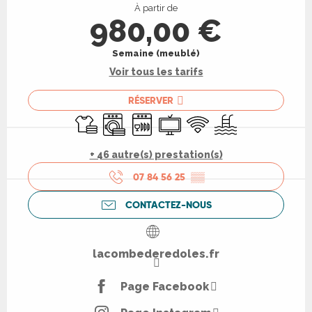
À partir de
980,00 €
Semaine (meublé)
Voir tous les tarifs
RÉSERVER
Draps et linge
Lave linge
Lave vaisselle
Télévision
WiFi
Piscine
+ 46 autre(s) prestation(s)
07 84 56 25
▒▒
CONTACTEZ-NOUS
lacombederedoles.fr
Page Facebook