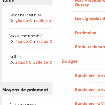
Parc - Géoparc
Quercy
Tarifs 2026
Semaine (meublé)
Les vignobles d
De
980,00 €
à
1 085,00 €
Patrimoine
Week-end (meublé)
De
324,00 €
à
372,00 €
Produits du ter
Nuitée
Bouger
De
162,00 €
à
186,00 €
Randonner à v
Randonner à vé
Moyens de paiement
Randonner à V
American Express