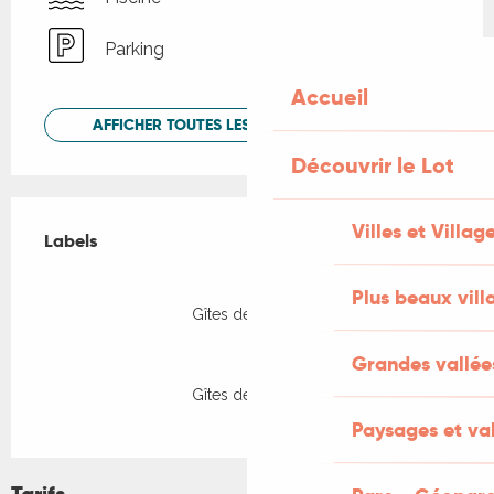
Parking
Accueil
AFFICHER TOUTES LES PRESTATIONS
Découvrir le Lot
Offres de prestations
Villes et Villag
Labels
Labels
Plus beaux vill
Gîtes de France
Grandes vallée
Gîtes de France
Paysages et val
Tarifs