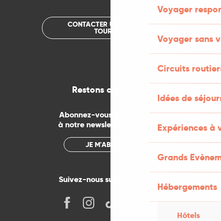
Voyager respo
CONTACTER UN OFFICE DE
TOURISME
Voyager sans v
Circuits routier
Restons connectés
Idées de séjou
Abonnez-vous gratuitement
à notre newsletter mensuelle
Expériences à 
JE M'ABONNE
Grands Evènem
Suivez-nous sur les réseaux !
Hébergements
Hôtels