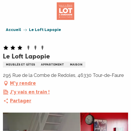
Aller
au
contenu
principal
Accueil
Le Loft Lapopie
Le Loft Lapopie
MEUBLÉS ET GÎTES
APPARTEMENT
MAISON
295 Rue de la Combe de Redoles, 46330 Tour-de-Faure
M'y rendre
J'y vais en train !
Partager