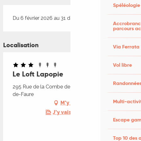
Spéléologie
Du 6 février 2026 au 31 décembre 2026
Accrobranch
parcours ac
Localisation
Via Ferrata
Vol libre
Le Loft Lapopie
Randonnées
295 Rue de la Combe de Redoles, 46330 Tour-
de-Faure
Multi-activi
M'y rendre
J'y vais en train !
Escape game
Top 10 des a