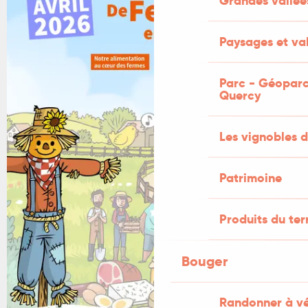
Grandes vallée
Paysages et val
Parc - Géoparc
Quercy
Les vignobles d
Patrimoine
Produits du ter
Bouger
Randonner à v