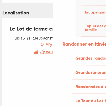
Localisation
Escape game
Top 10 des a
Le Lot de ferme en ferme
famille
Bio46, 21 Rue Joachim Murat, 46000 Cahors
Randonner en itiné
M'y rendre
J'y vais en train !
Grandes rando
Grands itinérai
Randonnées à c
Le Tour du Lot 