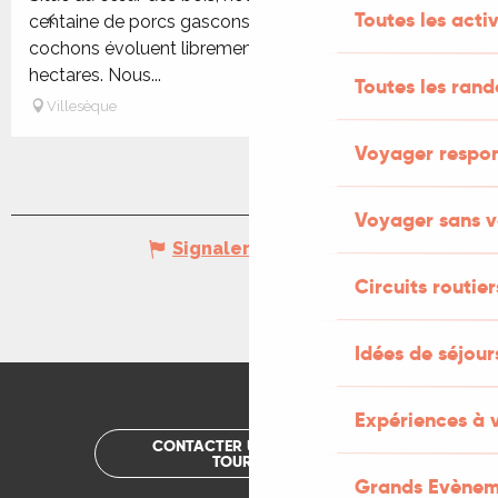
Toutes les activ
centaine de porcs gascons en plein air intégral. Les
cochons évoluent librement au sein d'un parc de 12
hectares. Nous...
Toutes les ran
Villesèque
Voyager respo
Voyager sans v
Signaler une erreur
Circuits routier
Idées de séjou
Expériences à 
CONTACTER UN OFFICE DE
TOURISME
Grands Evènem