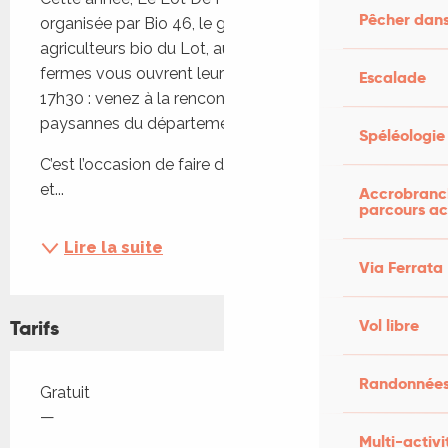
Pêcher dans
organisée par Bio 46, le groupement des 
agriculteurs bio du Lot, aura lieu le 26 avril ! 24 
fermes vous ouvrent leurs portes de 09h30 à 
Escalade
17h30 : venez à la rencontre de paysans et 
paysannes du département.
Spéléologie
C’est l’occasion de faire du lien entre producteurs 
et...
Accrobranch
parcours ac
Lire la suite
Via Ferrata
Tarifs
Vol libre
Randonnées
Tarifs 2026
Gratuit
—
Multi-activi