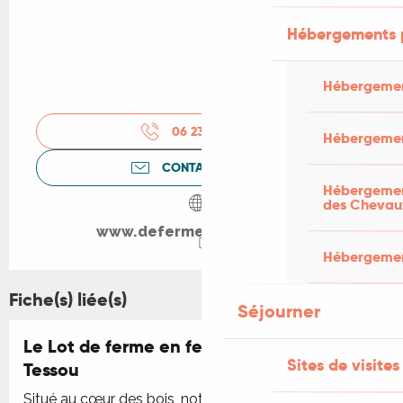
Hébergements 
Hébergemen
06 23 24 75
▒▒
Hébergemen
CONTACTEZ-NOUS
Hébergement
des Chevau
www.defermeenferme.com
Hébergement
Fiche(s) liée(s)
Séjourner
Le Lot de ferme en ferme : Ferme du
Sites de visites
Tessou
Situé au cœur des bois, notre élevage accueille une