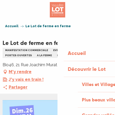
Aller
au
contenu
principal
Accueil
Le Lot de ferme en ferme
Le Lot de ferme en ferme
MANIFESTATION COMMERCIALE
EVÉNEMENT JEUNE PUBLIC
Accueil
PORTES OUVERTES
A LA FERME
BIO
ENFANTS
FAMILLE
Bio46, 21 Rue Joachim Murat, 46000 Cahors
Découvrir le Lot
M'y rendre
J'y vais en train !
Villes et Villag
Partager
Plus beaux vill