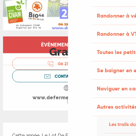
Randonner à vé
Randonner à V
Ouverture et coordonnées
ÉVÉNEMENT TERMINÉ
Gratuit
Toutes les peti
06 23 24 75
▒▒
Se baigner en e
CONTACTEZ-NOUS
Naviguer en c
www.defermeenferme.com
Autres activités
Les trails du
Description
Cette année, Le Lot De Ferme en Ferme, 