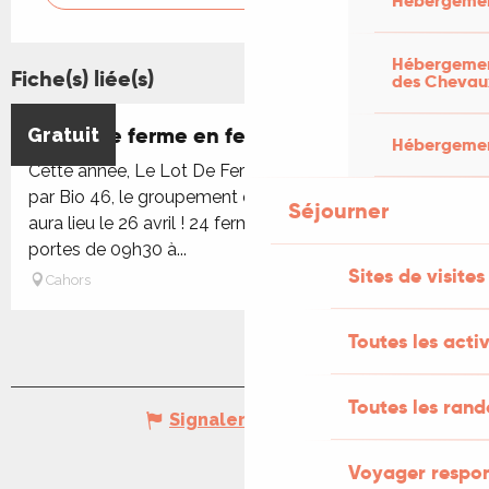
Hébergemen
Hébergement
Fiche(s) liée(s)
des Chevau
Le Lot de ferme en ferme
Gratuit
Hébergement
Cette année, Le Lot De Ferme en Ferme, organisée
par Bio 46, le groupement des agriculteurs bio du Lot,
Séjourner
aura lieu le 26 avril ! 24 fermes vous ouvrent leurs
portes de 09h30 à...
Sites de visites
Cahors
Toutes les activ
Toutes les ran
Signaler une erreur
Voyager respo