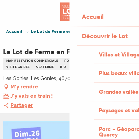
Aller
au
Accueil
contenu
principal
Accueil
Le Lot de Ferme en Ferme : Les Gonies
Découvrir le Lot
Le Lot de Ferme en Ferme : Les Gonies
Villes et Villag
MANIFESTATION COMMERCIALE
PORTES OUVERTES
VISITE
VISITE GUIDÉE
A LA FERME
BIO
GASTRONOMIE
Plus beaux vill
Les Gonies, Les Gonies, 46700 Mauroux
M'y rendre
Grandes vallée
J'y vais en train !
Partager
Paysages et val
Parc - Géoparc
Quercy