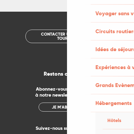
Voyager sans v
Circuits routier
CONTACTER UN OFFICE DE
TOURISME
Idées de séjou
Expériences à 
Restons connectés
Grands Evènem
Abonnez-vous gratuitement
à notre newsletter mensuelle
Hébergements
JE M'ABONNE
Hôtels
Suivez-nous sur les réseaux !