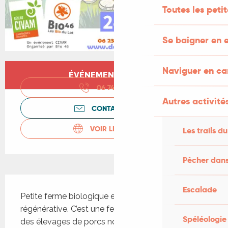
Toutes les peti
Se baigner en e
Ouverture et coordonnées
Naviguer en c
ÉVÉNEMENT TERMINÉ
06 74 56 60
▒▒
Autres activités
CONTACTEZ-NOUS
VOIR LES SITES WEB
Les trails du
Pêcher dans
Description
Escalade
Petite ferme biologique en agriculture 
régénérative. C’est une ferme très diversifiée avec 
Spéléologie
des élevages de porcs noirs Gascons de plein air, 