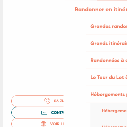
Randonner en itiné
Grandes rando
Grands itinérai
Randonnées à c
Le Tour du Lot 
Hébergements 
06 74 56 60
▒▒
Hébergemen
CONTACTEZ-NOUS
VOIR LES SITES WEB