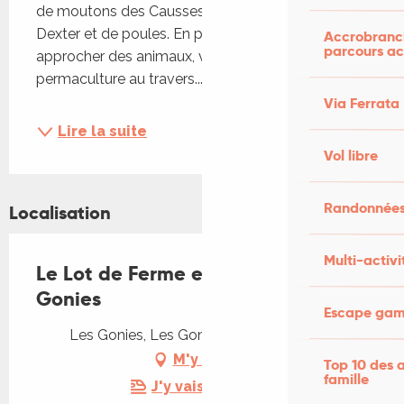
de moutons des Causses du Lot, de vaches 
Dexter et de poules. En plus de pouvoir vous 
Accrobranch
parcours ac
approcher des animaux, vous pourrez découvrir la 
permaculture au travers...
Via Ferrata
Lire la suite
Vol libre
Randonnées
Localisation
Multi-activi
Le Lot de Ferme en Ferme : Les
Gonies
Escape game
Les Gonies, Les Gonies, 46700 Mauroux
M'y rendre
Top 10 des a
famille
J'y vais en train !